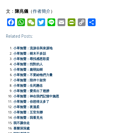
文：
陳兆儀
（
作者簡介
）
F
W
W
T
L
E
P
C
S
a
h
e
w
i
m
r
o
h
Related Posts:
c
a
C
i
n
a
i
p
a
e
t
h
t
e
i
n
y
r
小草無聲：流淚谷與泉源地
b
s
a
t
l
t
L
e
小草無聲：樹木不多話
小草無聲：尋找感恩彩蛋
o
A
t
e
F
i
小草無聲︰找對的人
o
p
r
r
n
小草無聲：脆弱如樹
小草無聲︰不要給牠們力量
k
p
i
k
小草無聲：陪伴十架旁
e
小草無聲：生死懸念
小草無聲：愛長出了翅膀
n
小草無聲：神在我們記憶中施恩
d
小草無聲：你想得太多了
l
小草無聲：夜溫柔
小草無聲：五官失聯
y
小草無聲：我看見光
我不讓你走
喜樂深深處