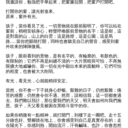
我邀請你，勉強把手舉起來，把窗簾拉開，把窗戶打開吧。
打開你的窗，讓光射進來。
原來，窗外有光。
孩子，當你看見了光，一切景物就在眼前顯明了。你可以站在
窗前，稍稍安頓身心，輕聲呼喚眼前景物的名字：這是樹，這
是對面的山，山上的白雲；這是路燈，這是公園，這是馬
路
……
當你把眼睛打開，同時也會聽見自己的聲音，感受到窗
外吹來的陣陣微風。
孩子，眼前看到的景物，是有名字的、有輪廓的、有顏色的、
有限制的；它們不再是糾纏不清的一大片黑暗與可怕，不再無
限擴大地威嚇你。當一切在光中顯出本來的面貌時，它們可怕
的程度，也會被大大削弱。
有光，看見光，心就能稍得安定。
當然，你不會一下子就身心舒暢。艱難的日子，仍然艱難；痛
苦的感覺，仍然會令你不適。然而，請相信我，這一切都會過
去。我們難以預計，那位愛我們的天父，明天會如何向我們施
恩。孩子，天父看見被困在黑暗斗室中的你。
如果你稍微有一點精神，就打開門，到樓下走一圈吧。走十五
分鐘也好。雙腳踏在地上，你會感受到自己是真實存在的；走
在陽光下，你感到熱，開始流汗，汗有鹹味。也許，你會忽然