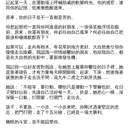
記起某一天，在運動場上呼喊助威的歡樂時光。你的感官，連
同你的記憶，也漸漸甦醒過來。
原來，你的日子並不一直都是苦的。
你想起那些一直與你同進退的好朋友，一張張笑臉浮現在眼
前。原來，你還有朋友。何必任由自己孤單？何必任由自己把
眼淚和傷痛默默吞下？
如果可以，走向有樹木、有花草的地方更好。大自然會引領你
慢慢走出陰霾。我認識一些情緒鬱結的朋友，包括我自己，都
是在大自然的光影中，重新煥發生機。
我記得一位好友曾對我說，在她患上嚴重抑鬱症的日子裡，她
是靠著禱告，才有力量每天睜開眼睛、起床、下床，然後拖著
疲憊的身子走去洗手間，花九牛二虎之力刷牙洗臉
……
她說：「不能等，要行動。哪怕只是挪動一下雙腳也好。在日
子變好以前，先讓自己活好每一天。」於是，她把心一橫，深
深吸一口氣，打開窗，打開門，走出去。
孩子，不要急，一小步、一小步來吧。你剛才憑著堅定的意
志，把門打開，走了十五分鐘，已經是一場大勝利。
幽暗的斗室，並不能囚禁你。