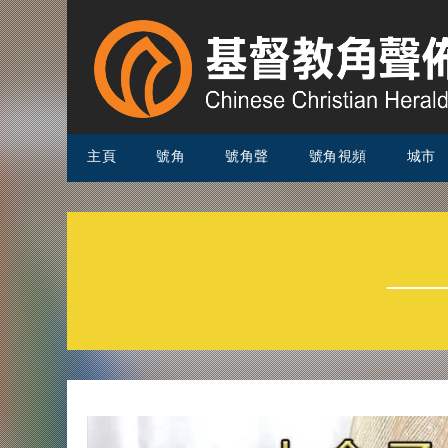
主頁
號角
號角聲
號角視頻
城市