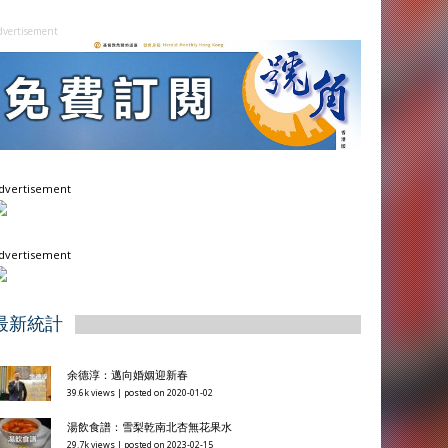
dvertisement
dvertisement
dvertisement
最新統計
余德淳：邁向婚姻迎新春
39.6k views
|
posted on 2020-01-02
湯飲食譜：雪梨乾南北杏無花果水
29.7k views
|
posted on 2023-02-15