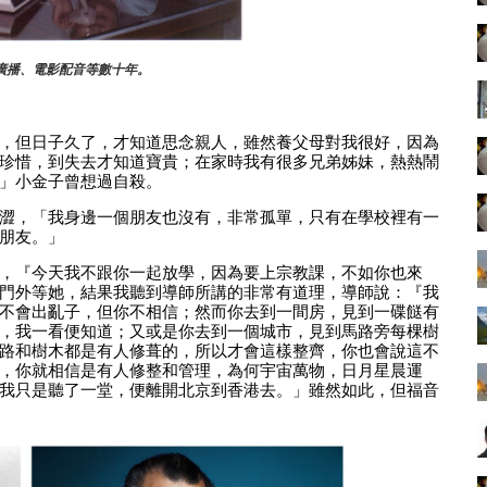
廣播、電影配音等數十年。
，但日子久了，才知道思念親人，雖然養父母對我很好，因為
珍惜，到失去才知道寶貴；在家時我有很多兄弟姊妹，熱熱鬧
」小金子曾想過自殺。
澀，「我身邊一個朋友也沒有，非常孤單，只有在學校裡有一
朋友。」
，『今天我不跟你一起放學，因為要上宗教課，不如你也來
門外等她，結果我聽到導師所講的非常有道理，導師說：『我
不會出亂子，但你不相信；然而你去到一間房，見到一碟餸有
，我一看便知道；又或是你去到一個城市，見到馬路旁每棵樹
路和樹木都是有人修葺的，所以才會這樣整齊，你也會說這不
，你就相信是有人修整和管理，為何宇宙萬物，日月星晨運
我只是聽了一堂，便離開北京到香港去。」雖然如此，但福音