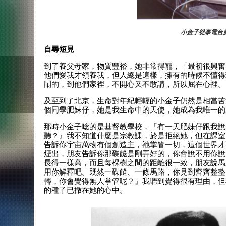
小金子從事電台
自尋短見
到了養父母家，物質豐裕，她非常得寵，「最初很興奮
他們愛我才領養我，但人總是這樣，擁有的時候不懂得
鬧的，到他們家裡，不開心又不敢講，所以屈在心裡。
及至到了北京，生命對年紀輕輕的小金子仍然是相當苦
個同學肥妹仔，她是我生命中的天使，她成為我唯一的
那時小金子唸的是基督教學校，「有一天肥妹仔跟我說
聽？』我不知道什麼是宗教課，於是拒絕她，但在課室
告訴你宇宙萬物有個創造主，祂掌管一切，這個世界才
煙出，朋友告訴你那碟餸是剛弄好的，你會說不用你說
長得一樣高，而且每棵樹之間的距離很一致，朋友說馬
用你解釋吧。既然一碟餸、一條馬路，你見到齊齊整整
轉，你會覺得無人掌管呢？』我聽到覺得很有理由，但
的種子已撒在她的心中。