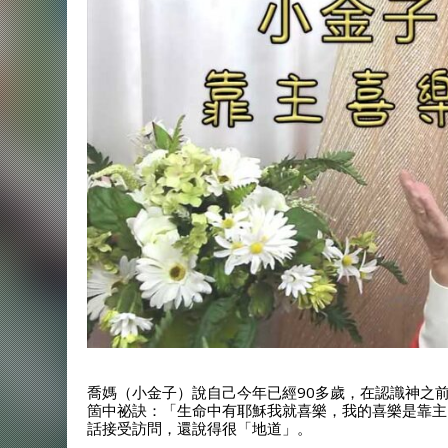
喬媽（小金子）說自己今年已經90多歲，在認識神之
箇中祕訣：「生命中有耶穌我就喜樂，我的喜樂是靠主
話接受訪問，還說得很「地道」。