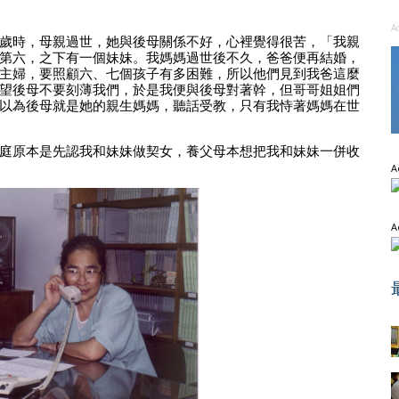
A
歲時，母親過世，她與後母關係不好，心裡覺得很苦，「我親
第六，之下有一個妹妹。我媽媽過世後不久，爸爸便再結婚，
主婦，要照顧六、七個孩子有多困難，所以他們見到我爸這麼
望後母不要刻薄我們，於是我便與後母對著幹，但哥哥姐姐們
以為後母就是她的親生媽媽，聽話受教，只有我恃著媽媽在世
庭原本是先認我和妹妹做契女，養父母本想把我和妹妹一併收
A
A