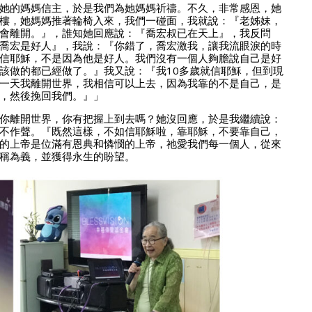
她的媽媽信主，於是我們為她媽媽祈禱。不久，非常感恩，她
樓，她媽媽推著輪椅入來，我們一碰面，我就說：『老姊妹，
會離開。』，誰知她回應說：『喬宏叔已在天上』，我反問
喬宏是好人』，我說：『你錯了，喬宏激我，讓我流眼淚的時
信耶穌，不是因為他是好人。我們沒有一個人夠膽說自己是好
該做的都已經做了。』我又說：『我10多歲就信耶穌，但到現
一天我離開世界，我相信可以上去，因為我靠的不是自己，是
，然後挽回我們。』」
你離開世界，你有把握上到去嗎？她沒回應，於是我繼續說：
不作聲。『既然這樣，不如信耶穌啦，靠耶穌，不要靠自己，
的上帝是位滿有恩典和憐憫的上帝，祂愛我們每一個人，從來
稱為義，並獲得永生的盼望。