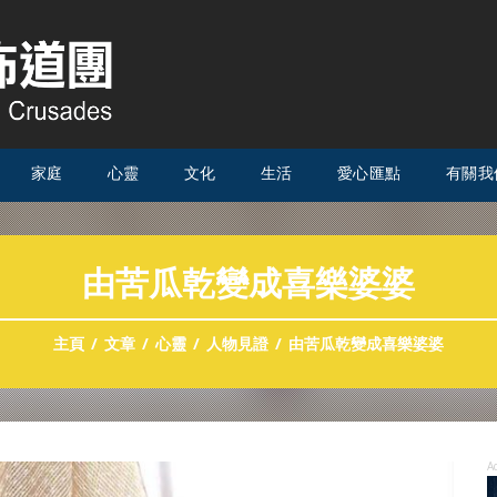
家庭
心靈
文化
生活
愛心匯點
有關我
由苦瓜乾變成喜樂婆婆
主頁
文章
心靈
人物見證
由苦瓜乾變成喜樂婆婆
A