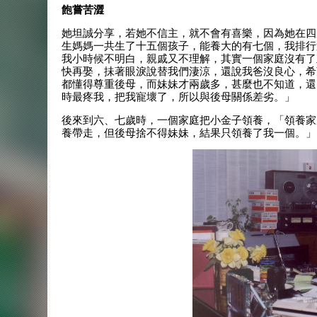
飽嘗苦澀
她坦誠分享，若她不信主，就不會有喜樂，因為她在四
生媽媽一共生了十五個孩子，能養大的有七個，我排行
我小時候不明白，親戚又不理解，其實一個家庭沒有了
快再娶，抺著眼淚說替我們淒涼，還說我爸沒良心，希
都懂得尊重後母，而妹妹才兩歲多，甚麼也不知道，還
時最疼我，把我寵壞了，所以與後母關係差劣。」
後來到六、七歲時，一個家庭把小金子領養，「領養家
養帶走，但後母捨不得妹妹，結果只領養了我一個。」