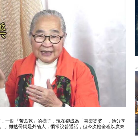
A
前，一副「苦瓜乾」的樣子，現在卻成為「喜樂婆婆」，她分享
。」雖然喬媽是外省人，慣常說普通話，但今次她全程以廣東