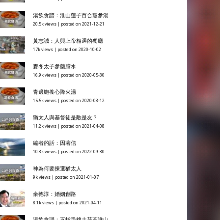
湯飲食譜：淮山蓮子百合黨參湯
20.5k views
|
posted on 2021-12-21
黃志誠：人與上帝相遇的餐廳
17k views
|
posted on 2020-10-02
麥冬太子參藥膳水
16.9k views
|
posted on 2020-05-30
青邊鮑養心降火湯
15.5k views
|
posted on 2020-03-12
猶太人與基督徒是敵是友？
11.2k views
|
posted on 2021-04-08
編者的話：因著信
10.3k views
|
posted on 2022-09-30
神為何要揀選猶太人
9k views
|
posted on 2021-01-07
余德淳：婚姻創路
8.1k views
|
posted on 2021-04-11
湯飲食譜：五指毛桃土茯苓淮山