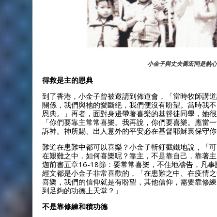
小金子與丈夫喬宏同是熱心
得救是主的恩典
到了香港，小金子曾被邀請到佈道會，「當時牧師講道
關係，我們與祂的愛斷絶，我們便沒有盼望。當時我不
恩典。」再者，面對身邊帶著喜樂的基督徒同學，她很
「你們要靠主常常喜樂。我再說，你們要喜樂。應當一
訴神。神所賜、出人意外的平安必在基督耶穌裏保守你
難道在患難中都可以喜樂？小金子斬釘截鐵地說，「可
在艱難之中，如何喜樂呢？靠主，不是靠自己，靠著主
迦前書五章16-18節：要常常喜樂，不住地禱告，凡
經文都是小金子非常喜歡的，「在患難之中、在疫情之
喜樂，我們的信仰就是有盼望，其他信仰，需要靠修練
到足夠的功德上天堂？」
不是靠修練和積功德