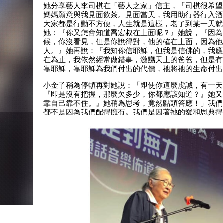
她分享藝人李司棋在「藝人之家」信主，「司棋很希望
媽媽願意與我見面飲茶。見面當天，我用助行器行入酒
大家都是行動不方便，人生就是這樣，老了到某一天就
她：『你又怎會知道喬宏叔在上面呢？』她說，『因為
候，你沒看見，但是你說得對，他的確在上面，因為他
人。』她再說：『我知你信耶穌，但我是信佛的，我應
在為止，我依然經常做錯事，激嬲天上的爸爸，但是有
靠耶穌，靠耶穌為我們付出的代價，祂將祂的生命付出
小金子稍為停頓再對她說：「即使你這麼虔誠，有一天
『即是沒有把握，那麼欠多少，你都應該知道？』她又
靠自己靠不住。』她稍為思考，竟然點頭答應！」我們
都不是因為我們配得擁有。我們是因著祂的愛和恩典得