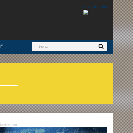
Advertisement
們
dvertisement