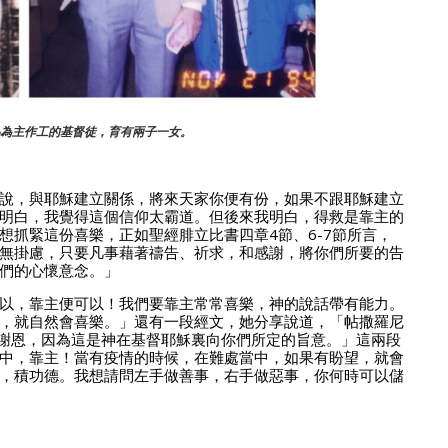
為主作工的基督徒，育有兩子一女。
說，與耶穌建立關係，將來天家你便有份，如果不跟耶穌建立
明白，我覺得這個信仰太霸道。但後來我明白，得救是靠主的
想抓緊這份喜樂，正如聖經腓立比書四章4節、6-7節所言，
無掛慮，只要凡事藉著禱告、祈求，和感謝，將你們所要的告
們的心懷意念。」
以，靠主便可以！我們要靠主常常喜樂，神的說話帶有能力。
，就自然會喜樂。」還有一段經文，她分享說道，「帖撒羅尼
事謝恩，因為這是神在基督耶穌裏向你們所定的旨意。」這兩段
中，靠主！當有疫情的時候，在難處當中，如果有盼望，就會
，積功德。我想請問左手做善事，右手做惡事，你何時可以儲