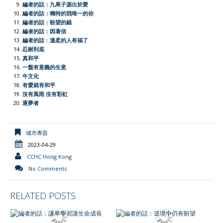
編者的話：九果子源出於愛
n
編者的話：獨特的我唯一的你
d
編者的話：盼望的錨
l
編者的話：因著信
編者的話﹕溫柔的人有福了
y
忍耐到底
真和平
一盤有意義的生意
牛文化
有愛就有和平
沒有風雨 沒有彩虹
逐夢者
城市專題
2023-04-29
CCHC Hong Kong
No Comments
RELATED POSTS