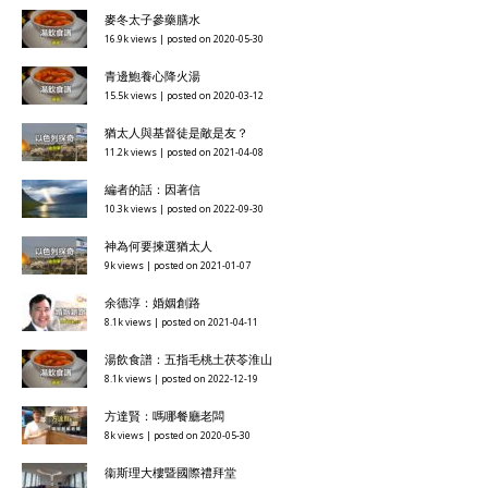
麥冬太子參藥膳水
16.9k views
|
posted on 2020-05-30
青邊鮑養心降火湯
15.5k views
|
posted on 2020-03-12
猶太人與基督徒是敵是友？
11.2k views
|
posted on 2021-04-08
編者的話：因著信
10.3k views
|
posted on 2022-09-30
神為何要揀選猶太人
9k views
|
posted on 2021-01-07
余德淳：婚姻創路
8.1k views
|
posted on 2021-04-11
湯飲食譜：五指毛桃土茯苓淮山
8.1k views
|
posted on 2022-12-19
方達賢：嗎哪餐廳老闆
8k views
|
posted on 2020-05-30
衞斯理大樓暨國際禮拜堂