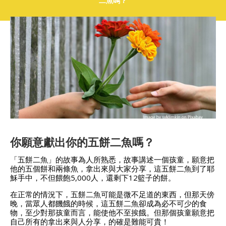
二魚嗎？
你願意獻出你的五餅二魚嗎？
「五餅二魚」的故事為人所熟悉，故事講述一個孩童，願意把
他的五個餅和兩條魚，拿出來與大家分享，這五餅二魚到了耶
穌手中，不但餵飽5,000人，還剩下12籃子的餅。
在正常的情況下，五餅二魚可能是微不足道的東西，但那天傍
晚，當眾人都饑餓的時候，這五餅二魚卻成為必不可少的食
物，至少對那孩童而言，能使他不至挨餓。但那個孩童願意把
自己所有的拿出來與人分享，的確是難能可貴！