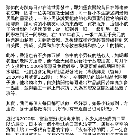
類似的奇蹟每日都在這世界發生，即如靈實醫院昔日在籌建療
養院時，因著一位美籍宣教士回國，向一群小學生講述調景嶺
居民的需要後，一個小男孩說要把他的心和買聖誕禮物的錢送
給耶穌，讓可憐的小朋友可以買東西吃、買衣服穿。這個小孩
子的憐憫的心迅速傳開，從一班到另一班、一級到另一級、一
間學校到另一間學校。在1955年春天，一張二萬五千美元的
匯票翻山越海，去到調景嶺。及後建院和營運經費陸續得到來
自美國、挪威、英國和加拿大等教會機構和熱心人士的捐助。
此外，香港也有不少像五餅二魚中的小男孩的熱心人，如嗎哪
餐廳的老闆方達賢，他們全天候提供食物予基層朋友，每月平
均支援近15,000份優惠及免費飯餐，受惠群組由觀塘區到深
水埗區，他們還會定期到社區派發物資（專訪詳見《號角》
2020年6月號第222期）；另外，今期專訪的綠林甜品老闆麥
子強，他出錢出力，自疫情開始每週送出甜品讓困苦家庭加多
一點甜，並與義工一起上門探訪，又為基層家庭開設甜品親子
班等。
其實，我們每個人每日都可以做一些好事，如果小孩做到，方
達賢、麥子強都做得到，我們可有想過自己也可以做到？
還記得2020年，當新型冠狀病毒來襲，不少人紛紛購買口罩
以防感染，日本的一個小縣城的口罩也沽清了。店員在空空的
貨架上貼了一張很有意思的字條：「沒有不停的雨，天一定會
晴。互相爭就不足，互相分就有餘。」這世界仍有很多有需要