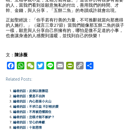
的人，當我們看到並願意無私的付出，善用我們的時間、才
幹、金錢，與人分享，「五餅二魚」的奇蹟或許就會出現。
正如聖經說：「你手若有行善的力量，不可推辭就當向那應得
的人施行。」（箴言三章27節）當我們能像那五餅二魚的孩子
一樣，願意與人分享自己所擁有的，哪怕是微不足道的小事，
也會讓身邊的人感覺到溫暖，並找到自己的快樂！
文：
陳泳薇
F
W
W
T
L
E
P
C
S
a
h
e
w
i
m
r
o
h
Related Posts:
c
a
C
i
n
a
i
p
a
e
t
h
t
e
i
n
y
r
編者的話：反倒以善勝惡
b
s
a
t
l
t
L
e
編者的話：愛是不自誇
編者的話：內心那座小火山
o
A
t
e
F
i
編者的話：不求己益 不計較的愛
o
p
r
r
n
編者的話：不再被恐懼困住
編者的話：怎樣才能不嫉妒？
k
p
i
k
編者的話：甘心的奉獻
e
編者的話：十架恩情