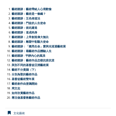
e
t
h
t
e
i
n
y
r
藝術蹤跡：藝術帶給人心境歡愉
b
s
a
t
l
t
L
e
藝術蹤跡：藝術是一條鐵？
藝術蹤跡：五色佈道法
o
A
t
e
F
i
藝術蹤跡：門徒的人生使命
o
p
r
r
n
藝術蹤跡：彼此建造
藝術蹤跡：道成肉身
k
p
i
k
藝術蹤跡：上帝創造偉大無比
e
藝術蹤跡：雕塑中彰顯大使命
藝術蹤跡：「燃亮生命」愛與光巡迴藝術展
n
藝術蹤跡：藉藝術作品體驗人生
d
藝術蹤跡 : 平靜內心的風浪
l
藝術蹤跡﹕藝術作品怎樣抗疫抗逆
與別不同的基督徒亞洲藝術展
y
藝術不分貴賤（下）
分別為聖的藝術作品
基督徒藝術雙年展
藝術創作由塗鴉開始
周文志
如何欣賞藝術作品
專注做基督教藝術作品
文化藝術