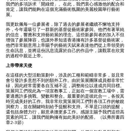
我們的多項訴求「開綠燈」。在此，我們衷心感激他的配合和
肯定，讓我們能夠在這個充滿藝術氛圍的美麗校園舉行藝術
展。
我更欽佩每一位參展者，除了過去的參展者繼續不懈地支持
外，今年還吸引了一群新的基督徒藝術家參與。他們有著單純
的信念，響應和支持藝術展的理念。這些新參與者的加入不但
增強了參展陣容，也讓外界知道香港擁有許多基督徒藝術家，
他們非常願意用上帝賜予的藝術天賦來表達他們從上帝領受的
生命訊息，並將這份訊息流露於自己的作品中，讓觀眾在欣賞
的過程中親近上帝。
上帝帶來天使
在這樣的大型活動策劃中，涉及的工種和範疇非常多，並且常
會引發許多意想不到的額外工作。由於策展團隊成員都非常忙
碌，因此經常需要各自互補不足，調整崗位以達成共同目標。
策展同工們視此為一項宣教事工，正如在一個宣教工場中，需
要適應許多挑戰、變數和整合。最重要的是彼此合一，各按其
時完成美好的工作。我非常欣賞策展同工們對各項工作的敏銳
洞察力，並在關鍵時刻給予提醒和支持。不單是口頭的提醒，
還包括身體力行，願意承擔更多工作。感謝主賜予我們這些高
質素的同工，讓我們能夠擁有如此美好的配搭。（以弗所書四
章2-3節）