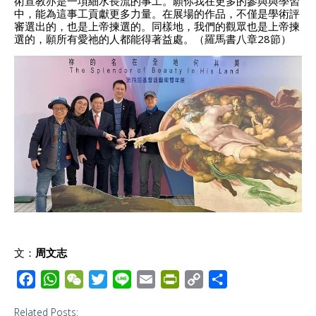
術宣教亦是一項細水長流的事工。願你我在更多的參與與學習
中，能為這事工貢獻更多力量。在展場的作品，不僅是學術評
審選出的，也是上帝揀選的。同樣地，我們的觀眾也是上帝揀
選的，願所有愛祂的人都能得著益處。（羅馬書八章28節）
文：
周文志
F
W
W
T
L
E
P
C
S
a
h
e
w
i
m
r
o
h
Related Posts:
c
a
C
i
n
a
i
p
a