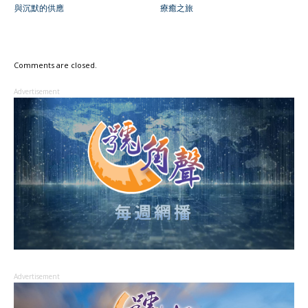
與沉默的供應
療癒之旅
Comments are closed.
Advertisement
Advertisement