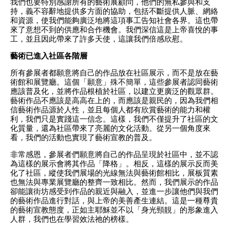
我們也要特別感謝所有的藝術展顧問，他們的無私參與和支
持，義不容辭地提供多方面的協助，包括不斷提供人脈、網絡
和資源，使我們能夠廣泛地將這項事工告知社會各界。這也帶
來了意想不到的供應和合作機會。我們深信這是上帝喜悅的事
工，並且因此帶來了許多天使，這讓我們倍感欣慰。
藝術已進入社區各階層
所有參展者都願意將自己的作品放在社區展示，而不是放在藝
術館和展覽廳。這個「願意」殊不簡單，這些參展者認同藝術
應該普及化，並將作品根植於社區，以建立更廣泛的觀眾群。
藝術作品不應該是高高在上的，而應該是親民的，因為我們相
信藝術作品源於人性，並且每個人都有欣賞藝術的能力和權
利，我們只是實踐這一信念。這樣，我們不僅提升了社區的文
化質量，還為社區帶來了亮麗的文化活動。從另一個角度來
看，我們的活動也實現了藝術宣教的普及。
非常感恩，參展者們願意將自己的作品呈現於社區中，並不認
為這樣的展示會將其作品「降格」。相反，這樣的展示反而美
化了社區，縱使我們展場的光線無法與藝術館相比，展板質素
也無法與專業展覽廳的整齊一致相比。然而，我們展示的作品
卻能讓街坊感受到作品的親近與融入，並進一步讓他們與我們
的藝術作品進行對話，與上帝的美善產生連結。這是一種尊貴
的藝術宣教態度，正如主耶穌並不以「身光頸靚」的形象進入
人群，我們也在學習效法祂的榜樣。