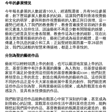
今年的參展情況
今年報名參展的人數超過100人，經過甄選後，共有96位參展
者，創下歷屆參展人數最多的紀錄。這讓我們看到香港視覺藝
術文化的萌芽，參與和創作視覺藝術的人數正與日俱增。這一
趨勢已經進入了我們的教會圈子，教會普遍接受並容納許多藝
術元素進入信仰生活。談論藝術不再是少數有閒階級的娛樂，
藝術已經普及至社會各階層。教會作這為社會的縮影，現在比
過去更加重視藝術的存在，藝術已經成為福音的載體，是一種
傳遞上帝訊息的媒介和工具；正如聖經歌羅西書一章28節所
說，我們以諸般的智慧來傳揚祂，都是上帝喜悅的。
分別為聖的藝術作品
藝術可以輕輕頌讚上帝的創造，也可以嚴謹地宣揚上帝的訊
息。基督宗教中有許多美麗的圖像，為人熟知，但基督徒藝術
家並不滿足於僅使用這些固有的基督教圖像或Icon；他們刻意
將領受自上帝的意念，創造出獨具特色的藝術作品。這些與眾
不同的作品正是今天大家在藝術展中看見的創作。我們願意將
這些作品分別為聖，與商業藝術區分開來，成為對觀眾生命有
感染力、並具有永恆價值的作品。
我們盼望這些作品能夠在觀眾心中留下深刻的印象，甚至成為
刻骨銘心的記憶。當觀眾在信仰生活中遇到某些意念時，能夠
聯想起我們當中的作品。基督教藝術的氛圍是彼此建造的，藝