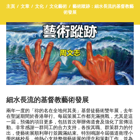
主頁
文章
文化
文化藝術
藝術蹤跡：細水長流的基督教藝
術發展
細水長流的基督教藝術發展
兩年一度的「祢的名在全地何其美」基督徒藝術雙年展，去年
在聖誕期間於香港舉行。每屆策展工作都充滿挑戰，尤其是這
一屆，預備的項目更多，包括首次舉辦佈道會及強化了宣傳活
動。非常感謝一群同工的合力支持，各按其職、群策群力的付
出，使藝術展順利舉行並圓滿結束。特別鳴謝今屆循道衛理小
學的林校長，他熱心支持整個藝術展的理念和策劃工作，並為