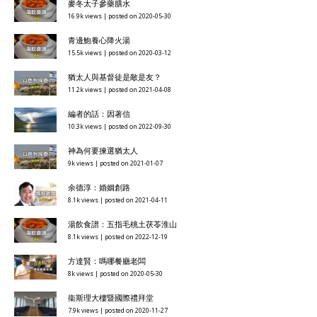
麥冬太子參藥膳水
16.9k views
|
posted on 2020-05-30
青邊鮑養心降火湯
15.5k views
|
posted on 2020-03-12
猶太人與基督徒是敵是友？
11.2k views
|
posted on 2021-04-08
編者的話：因著信
10.3k views
|
posted on 2022-09-30
神為何要揀選猶太人
9k views
|
posted on 2021-01-07
余德淳：婚姻創路
8.1k views
|
posted on 2021-04-11
湯飲食譜：五指毛桃土茯苓淮山
8.1k views
|
posted on 2022-12-19
方達賢：嗎哪餐廳老闆
8k views
|
posted on 2020-05-30
衞斯理大樓暨國際禮拜堂
7.9k views
|
posted on 2020-11-27