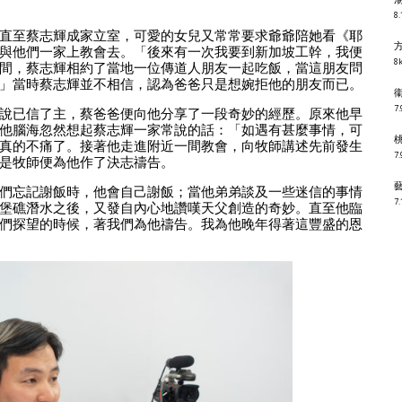
8.
直至蔡志輝成家立室，可愛的女兒又常常要求爺爺陪她看《耶
與他們一家上教會去。「後來有一次我要到新加坡工幹，我便
8k
間，蔡志輝相約了當地一位傳道人朋友一起吃飯，當這朋友問
」當時蔡志輝並不相信，認為爸爸只是想婉拒他的朋友而已。
7.
說已信了主，蔡爸爸便向他分享了一段奇妙的經歷。原來他早
他腦海忽然想起蔡志輝一家常說的話：「如遇有甚麼事情，可
真的不痛了。接著他走進附近一間教會，向牧師講述先前發生
7.
是牧師便為他作了決志禱告。
們忘記謝飯時，他會自己謝飯；當他弟弟談及一些迷信的事情
7.
堡礁潛水之後，又發自內心地讚嘆天父創造的奇妙。直至他臨
們探望的時候，著我們為他禱告。我為他晚年得著這豐盛的恩