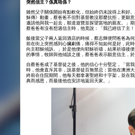
突然信主？係真唔係？
雖然父子關係開始有點軟化，但始終仍未說得上和好。
穌傳》動畫，蔡爸爸不但對基督教沒那麼抗拒，更願意
邀請他與我一起去，順道遊覽並探望當地的親友。」期
蔡爸爸有沒有想過信主時，他竟說：「我已經信了主！
飯後當父子兩人返回酒店的時候，蔡志輝便問爸爸為何
前在街上突然感到心臟劇痛，痛得不知如何是好，此時
向主耶穌傾訴。」於是他便向耶穌祈禱，結果祈禱後便
的事情，牧師與他傾談之後，蔡爸爸表示願意信主，於
自蔡爸爸成了基督徒之後，他的信心十分堅定，「當我
時，他會直斥其非，說基督徒百無禁忌；當他在澳洲大
終前在住院期間，他每天都拿著聖經和十字架，並在我
典而感恩，而最後他也安詳地返回天家。」