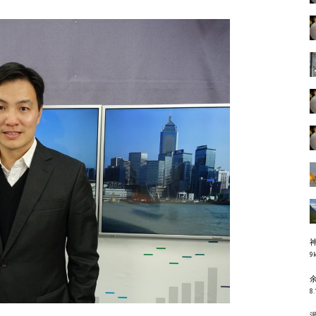
9k
8.