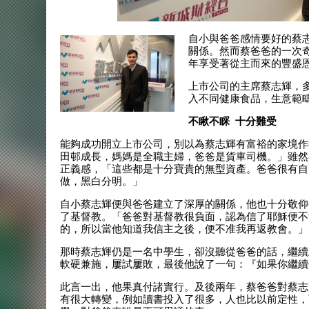
自小與爸爸感情要好的蔡
關係。然而蔡爸爸的一次
年享受著從主而來的豐盛
上市公司的主席蔡志輝，
入不同健康食品，生意範
不瞅不睬 十分難受
能夠成功開立上市公司，別以為蔡志輝有富裕的家境作
田邨成長，媽媽是全職主婦，爸爸是貨車司機。」雖然
正義感，「這些都是十分寶貴的無型資產。爸爸很有自
做，黑白分明。」
自小蔡志輝便與爸爸建立了深厚的關係，他也十分敬仰
了基督教。「爸爸對基督教很負面，認為信了耶穌便不
的，所以當他知道我信主之後，便不准我再返教會。」
那時蔡志輝仍是一名中學生，卻沒聽從爸爸的話，繼續
軟硬兼施，屢試屢敗，最後他說了一句：『如果你繼續
此言一出，他果真付諸實行。及後兩年，蔡爸爸對蔡志
有很大轉變，例如讀書投入了很多，人也比以前定性，