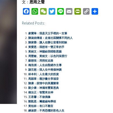
文：
恩雨之聲
F
W
W
T
L
E
P
C
S
a
h
e
w
i
m
r
o
h
Related Posts:
c
a
C
i
n
a
i
p
a
e
t
h
t
e
i
n
y
r
麥寶琳：我是天父手裡的一支筆
b
s
a
t
l
t
L
e
陳淑娟傳道：走進社區關懷不同的人
陳家榮：讓人在辦公室看到耶穌
o
A
t
e
F
i
黃愛恩：我想有一雙正常的手
o
p
r
r
n
黃劍文：神賜給我唱歌恩賜
周慧敏、黃劍文：以色列深度行
k
p
i
k
蘇慈悅：用拐杖走路
e
梅浩洲：人生由聖經作主導
謝丕慈：我人生中兩個神蹟
n
林本利：人生最大的投資
d
馬穎章：藉沙畫分享福音
l
陳康：疫情中的美麗樂章
劉少康：神滿有豐富恩典
y
賴汝正：智慧來自神
王君馨：不做偶像
鄭凱恩：籌建緬甸學校
黃桂林：有口不難言
練淑群：不再恐懼的彩色人生