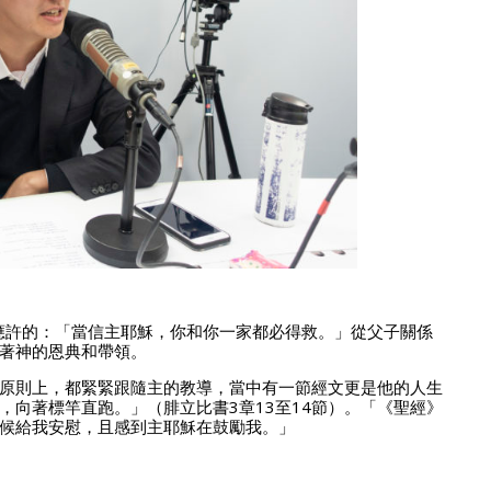
所應許的：「當信主耶穌，你和你一家都必得救。」從父子關係
著神的恩典和帶領。
原則上，都緊緊跟隨主的教導，當中有一節經文更是他的人生
向著標竿直跑。」（腓立比書3章13至14節）。「《聖經》
候給我安慰，且感到主耶穌在鼓勵我。」