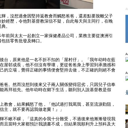
A
志輝，沒想過會因堅持返教會而觸怒爸爸，還差點要脫離父子
奇妙經歷，令他對基督教深信不疑，自此每天與主同行，在晚
恩典。
多年前與太太一起創立一家保健產品公司，業務主要從澳洲引
疇包括零售批發及轉口。
A
後台，原來他是一名不折不扣的「屋村仔」。「我年幼時在藍
在屋邨成長，他不但沒有學壞，更從爸爸身上學習到承擔感和
己的立場，覺得正確的事情便會堅持去做，不正確的則絕不會
A
爸爸。然而沒想到後來父子兩人關係變得惡劣，只因兒子信奉
能再拜祖先。他年幼時在鄉下生活，聽到別人說基督教是假
上教會，結果觸怒了他，「他試過打我罵我，甚至流淚勸阻，
信主，就不要再認我做老竇！』」
輝不瞅不睬，「這真的令我十分難受，不過後來他漸漸發現我
而且當時大家都預計我讀書不成，但結果我順利升上預科及大