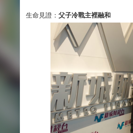
生命見證：
父子冷戰主裡融和