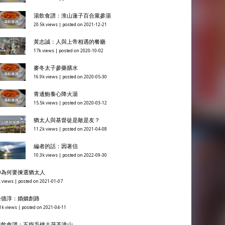
湯飲食譜：淮山蓮子百合黨參湯
20.5k views
|
posted on 2021-12-21
黃志誠：人與上帝相遇的餐廳
17k views
|
posted on 2020-10-02
麥冬太子參藥膳水
16.9k views
|
posted on 2020-05-30
青邊鮑養心降火湯
15.5k views
|
posted on 2020-03-12
猶太人與基督徒是敵是友？
11.2k views
|
posted on 2021-04-08
編者的話：因著信
10.3k views
|
posted on 2022-09-30
神為何要揀選猶太人
 views
|
posted on 2021-01-07
余德淳：婚姻創路
1k views
|
posted on 2021-04-11
湯飲食譜：五指毛桃土茯苓淮山