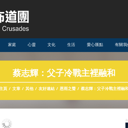
家庭
心靈
文化
生活
愛心匯點
有關我
蔡志輝：父子冷戰主裡融和
主頁
文章
其他
友好連結
恩雨之聲
蔡志輝：父子冷戰主裡融
A