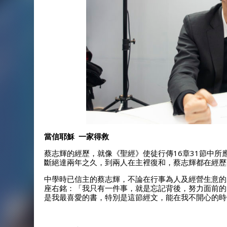
當信耶穌 一家得救
蔡志輝的經歷，就像《聖經》使徒行傳16章31節中
斷絕達兩年之久，到兩人在主裡復和，蔡志輝都在經歷
中學時已信主的蔡志輝，不論在行事為人及經營生意的
座右銘：「我只有一件事，就是忘記背後，努力面前的，
是我最喜愛的書，特別是這節經文，能在我不開心的時