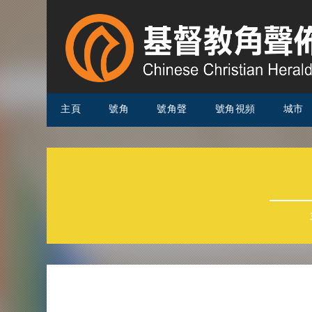
主頁
號角
號角聲
號角視頻
城市