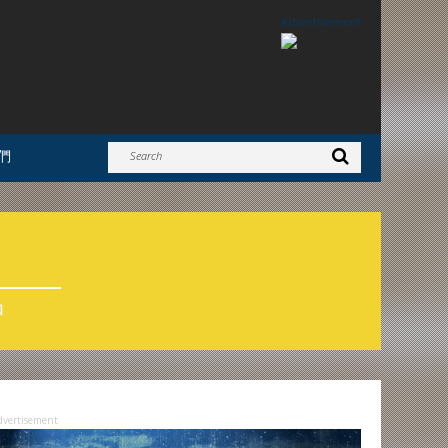
Advertisement
們
和
dvertisement