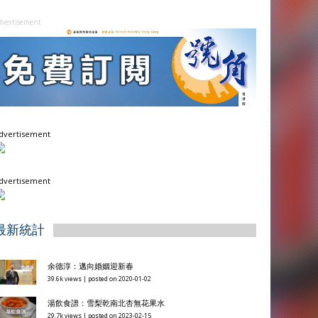
dvertisement
dvertisement
dvertisement
最新統計
余德淳：邁向婚姻迎新春
39.6k views
|
posted on 2020-01-02
湯飲食譜：雪梨乾南北杏無花果水
29.7k views
|
posted on 2023-02-15