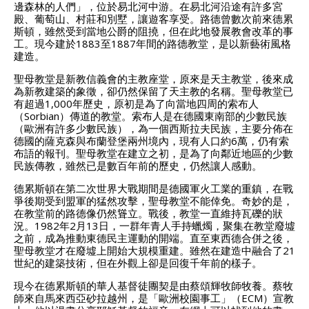
邊森林的人們」，位於易北河中游。在易北河沿途有許多宮
殿、葡萄山、村莊和別墅，讓遊客享受。路德曾數次前來德累
斯頓，雖然受到當地公爵的阻撓，但在此地發展教會改革的事
工。現今建於1883至1887年間的路德教堂，是以新藝術風格
建造。
聖母教堂是新教信義會的主教座堂，原來是天主教堂，後來成
為新教建築的象徵，卻仍然保留了天主教的名稱。聖母教堂已
有超過1,000年歷史，原初是為了向當地四周的索布人
（Sorbian）傳道的教堂。索布人是在德國東南部的少數民族
（歐洲有許多少數民族），為一個西斯拉夫民族，主要分佈在
德國的薩克森與布蘭登堡兩州境內，現有人口約6萬，仍有索
布語的報刊。聖母教堂在建立之初，是為了向鄰近地區的少數
民族傳教，雖然已是數百年前的歷史，仍然讓人感動。
德累斯頓在第二次世界大戰期間是德國軍火工業的重鎮，在戰
爭後期受到盟軍的猛然攻擊，聖母教堂不能倖免。奇妙的是，
在教堂前的路德像仍然聳立。戰後，教堂一直維持瓦礫的狀
況。1982年2月13日，一群年青人手持蠟燭，聚集在教堂廢墟
之前，成為推動東德民主運動的開端。直至東西德合併之後，
聖母教堂才在廢墟上開始大規模重建。雖然在建造中融合了21
世紀的建築技術，但在外觀上卻是回復千年前的樣子。
現今在德累斯頓的華人基督徒團契是由蔡頌輝牧師牧養。蔡牧
師來自馬來西亞砂拉越州，是「歐洲校園事工」（ECM）宣教