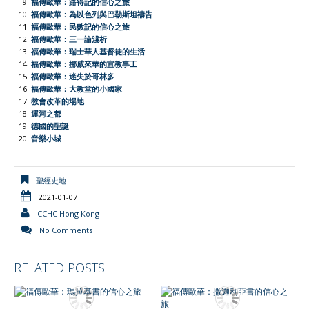
福傳歐華：路得記的信心之旅
n
福傳歐華：為以色列與巴勒斯坦禱告
d
福傳歐華：民數記的信心之旅
l
福傳歐華：三一論淺析
福傳歐華：瑞士華人基督徒的生活
y
福傳歐華：挪威來華的宣教事工
福傳歐華：迷失於哥林多
福傳歐華：大教堂的小國家
教會改革的場地
運河之都
德國的聖誕
音樂小城
聖經史地
2021-01-07
CCHC Hong Kong
No Comments
RELATED POSTS