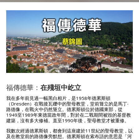
福傳德華：
在殘垣中屹立
我在多年前見過一幅黑白相片，是1958年德累斯頓
（Dresden）在戰後瓦礫中的聖母教堂，堂前聳立的是馬丁‧
路德像，在戰火中仍然聳立。德累斯頓位於德國東部，從
1949至1989年東德當政年間，對於在二戰期間被毀的基督教
建築，沒有多大修補。直至1990年後，聖母教堂才被重修。
我數次經過德累斯頓，都會到這座建於11世紀的聖母教堂，以
及在教堂前的路德像旁默想。德累斯頓在索布語的意思是「河