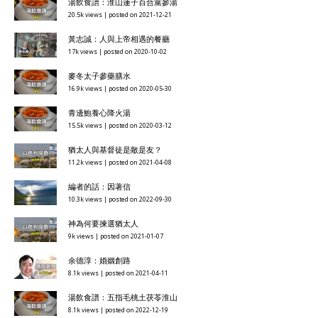
湯飲食譜：淮山蓮子百合黨參湯
20.5k views
|
posted on 2021-12-21
黃志誠：人與上帝相遇的餐廳
17k views
|
posted on 2020-10-02
麥冬太子參藥膳水
16.9k views
|
posted on 2020-05-30
青邊鮑養心降火湯
15.5k views
|
posted on 2020-03-12
猶太人與基督徒是敵是友？
11.2k views
|
posted on 2021-04-08
編者的話：因著信
10.3k views
|
posted on 2022-09-30
神為何要揀選猶太人
9k views
|
posted on 2021-01-07
余德淳：婚姻創路
8.1k views
|
posted on 2021-04-11
湯飲食譜：五指毛桃土茯苓淮山
8.1k views
|
posted on 2022-12-19