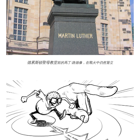
德累斯頓聖母教堂
前的馬丁‧路德像，在戰火中仍然聳立