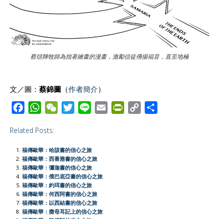
蔡頌輝牧師為拙著繪畫的漫畫，激勵信徒傳揚福音，直至地極
文／圖：
蔡錦圖
（
作者簡介
）
F
W
W
T
L
E
P
C
S
a
h
e
w
i
m
r
o
h
Related Posts:
c
a
C
i
n
a
i
p
a
e
t
h
t
e
i
n
y
r
福傳歐華：哈該書的信心之旅
b
s
a
t
l
t
L
e
福傳歐華：西番雅書的信心之旅
福傳歐華：彌迦書的信心之旅
o
A
t
e
F
i
福傳歐華：俄巴底亞書的信心之旅
o
p
r
r
n
福傳歐華：約珥書的信心之旅
福傳歐華：何西阿書的信心之旅
k
p
i
k
福傳歐華：以西結書的信心之旅
e
福傳歐華：撒母耳記上的信心之旅