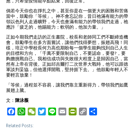
應，只希望疫情能早點結束，回復正常。
倘若今天你也在掙扎之中，甚至你是在一個更大的困難和苦痛
當中，鼓勵你「等候」。神不會忘記你，昔日祂滿有能力的帶
領以色列人走過曠野，今天也會滿有能力的帶領我們走過，祂
應許「疲乏的，他賜能力；軟弱的，他加力量。」
正如今期我們走訪的正生書院，校長和老師同工們不斷締造機
會，鼓勵學生在多方面嘗試，讓他們找得夢想，振翅高飛！同
樣，培正中學校長何力高也期盼每一個學生能夠找到自己人生
的目標和方向，「千萬不要限制自己，不要認命，要發?，要
夠膽挑戰自己。我相信成功與失敗很大程度上是歸因自己，當
然有上帝在背後。正如邱吉爾打二次世界大戰時，他可以跟德
軍談判妥協，但他選擇開戰，堅持捱下去。」他鼓勵年輕人不
要輕言放棄！
「等侯」過程並不容易，讓我們靠主重新得力，帶領我們如鷹
展翅上騰。
文：
陳泳薇
F
W
W
T
L
E
P
C
S
a
h
e
w
i
m
r
o
h
Related Posts:
c
a
C
i
n
a
i
p
a