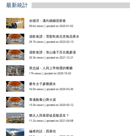
最新統計
余德淳：邁向婚姻迎新春
39.6k views
|
posted on 2020-01-02
湯飲食譜：雪梨乾南北杏無花果水
29.7k views
|
posted on 2023-02-15
湯飲食譜：淮山蓮子百合黨參湯
20.5k views
|
posted on 2021-12-21
黃志誠：人與上帝相遇的餐廳
17k views
|
posted on 2020-10-02
麥冬太子參藥膳水
16.9k views
|
posted on 2020-05-30
青邊鮑養心降火湯
15.5k views
|
posted on 2020-03-12
猶太人與基督徒是敵是友？
11.2k views
|
posted on 2021-04-08
編者的話：因著信