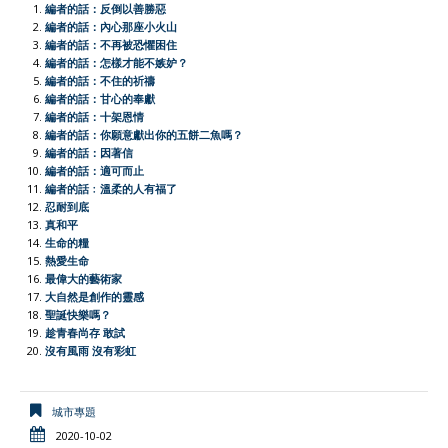
e
t
h
t
e
i
n
y
r
編者的話：反倒以善勝惡
b
s
a
t
l
t
L
e
編者的話：內心那座小火山
編者的話：不再被恐懼困住
o
A
t
e
F
i
編者的話：怎樣才能不嫉妒？
o
p
r
r
n
編者的話：不住的祈禱
編者的話：甘心的奉獻
k
p
i
k
編者的話：十架恩情
e
編者的話：你願意獻出你的五餅二魚嗎？
編者的話：因著信
n
編者的話：適可而止
d
編者的話﹕溫柔的人有福了
l
忍耐到底
真和平
y
生命的糧
熱愛生命
最偉大的藝術家
大自然是創作的靈感
聖誕快樂嗎？
趁青春尚存 敢試
沒有風雨 沒有彩虹
城市專題
2020-10-02