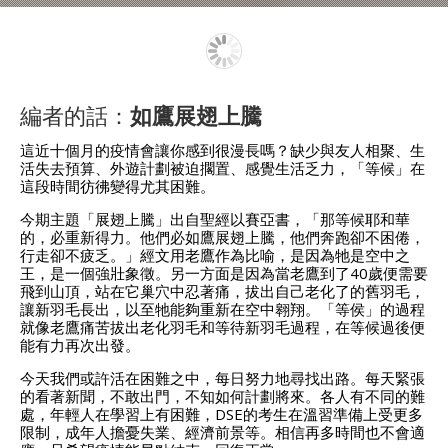
編者的話：
如鷹展翅上騰
這近十個月的疫情會讓你感到很漫長嗎？缺少與友人相聚、生
活失去預算、外遊計劃被迫擱置、感覺生活乏力，「等候」在
這段時間彷彿變得尤其困難。
今期主題「展翅上騰」出自聖經以賽亞書，「那等候耶和華
的，必重新得力。他們必如鷹展翅上騰，他們奔跑卻不困倦，
行走卻不疲乏。」經文用老鷹作為比喻，是因為牠是空中之
王，是一個強壯象徵。另一方面是因為當老鷹到了40歲便需要
飛到山頂，站在它巢穴中忍著痛，拔出自己老化了的舊羽毛，
讓新羽毛長出，以至牠能夠重新在空中翱翔。「等侯」的過程
就像老鷹痛苦拔出老化羽毛和等待新羽毛過程，在等候過後便
能有力再次出發。
今天我們或許活在困難之中，每日努力地尋找出路。每天緊張
的看著新聞，不敢出門，不知如何計劃將來。各人有不同的難
處，年輕人在學習上有困難，DSE的考生在溫習準備上受更多
限制，成年人擔憂失業、經濟前景等。相信再多時間也不會適