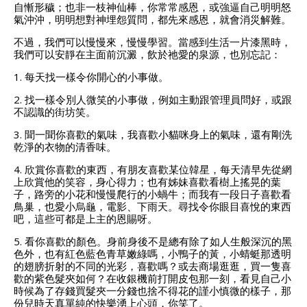
自慚形穢；也非一枝神仙棒，你常常感恩，或強逼自己明明怒
氣沖沖，明明想對神埋怨質問，都先來感恩，就會消災解難。
不過，我們可以慢慢來，慢慢學習。當感到生活一片漆黑時，
我們可以安靜在主面前沉澱，飲於祂愛的泉源，也別忘記：
1. 每天找一樣令你開心的小事做。
2. 找一樣令別人微笑的小事做，例如主動跟管理員問好，或跟
不認識的街坊笑。
3. 聞一聞你喜歡的氣味，我喜歡小貓咪身上的氣味，還有剛洗
乾淨的衣物的清香味。
4. 欣賞你喜歡的東西，有朋友喜歡某位韓星，每天清早先從網
上欣賞他的笑容，身心得力；也有姊妹喜歡看樹上搖晃的葉
子，路旁的小花和慢慢爬行的小蝸牛；而我有一段日子喜歡看
鳥巢，也愛小烏龜，電影、下雨天。尋找令你眼目喜悅的東西
吧，這些可都是上主的恩賜呀。
5. 看你喜歡的顏色。身前身後不是總有除了如人生般深沉的黑
色外，也有紅色藍色青草嫩綠嗎，小鴨子的黃，小蜻蜓那透明
的翅膀折射的不同的光彩，喜歡嗎？或去商場逛逛，買一隻喜
歡的紫色髮夾如何？在收銀機前打開皮包那一刻，看見自己小
時候為了存錢買髮夾一分錢也捨不得花的謹小慎微的樣子，那
份兒時天真單純的快樂湧上心頭，你笑了。