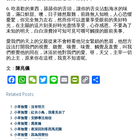
6. 吃喜歡的東西，舔舔你的舌頭，讓你的舌尖沾點海水的味
道，滿口鮮甜。噢，日子雖然艱難，前路無人知曉，人心恐懼
憂驚，你完全無力左右，然而你可以盡量享受眼前的美好時
光，在主賜的這片刻美好時光盡情享受，心存感恩。不要為了
未知的明天，白白浪費掉可知可見可嚐可觸摸的眼前美事。
愛我們的天上的父親從來不會輕看他兒女緊鎖的愁眉，他想方
設法打開我們的視覺、聽覺、嗅覺、味覺、觸覺及直覺，叫我
們察覺他的同在，沐浴於他對我們的愛。呀，天父，主宰一切
的上主，原來你在這裡，我竟不知道呢。
文：
陳兆儀
F
W
W
T
L
E
P
C
S
a
h
e
w
i
m
r
o
h
Related Posts:
c
a
C
i
n
a
i
p
a
e
t
h
t
e
i
n
y
r
小草無聲：沒有明天
b
s
a
t
l
t
L
e
小草無聲：紅衣小鳥，我看見你了
小草無聲：安靜專注相信
o
A
t
e
F
i
小草無聲：黑夜橋
o
p
r
r
n
小草無聲：夜深回到客西馬尼園
小草無聲：因為我害怕
k
p
i
k