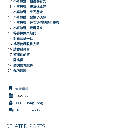
小草無聲：他說要有光
e
小草無聲：樂章休止符
小草無聲：生死懸念
n
小草無聲：習慣了便好
d
小草無聲：神在我們記憶中施恩
l
小草無聲：我看見光
等待快樂來敲門
y
對自己好一點
感恩使我眼目光明
請你稍停留
打開你的窗
陳兆儀
匆匆變為跳舞
你的咖啡
健康環保
2020-07-05
CCHC Hong Kong
No Comments
RELATED POSTS