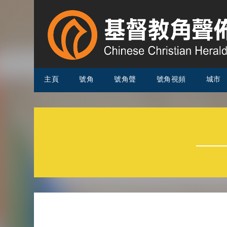
主頁
號角
號角聲
號角視頻
城市