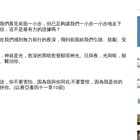
A
我們看見前面一小步，但已足夠讓我們一小步一小步地走下
信，這不是最有力的證據嗎？
在我們感到無力前行的夜深，飛到前面給我們引路、鼓勵、安
，神就是光，愈深的黑暗愈發顯現神光。日與夜，光與暗，順
A
、醫治你。
A
說，你不要害怕，因為我與你同在;不要驚惶，因為我是你的
你。(以賽亞書四十一章10節)