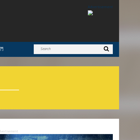
Advertisement
們
dvertisement