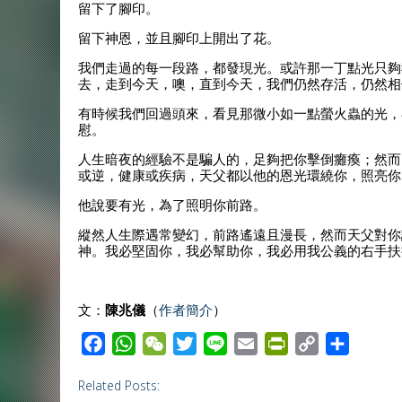
留下了腳印。
留下神恩，並且腳印上開出了花。
我們走過的每一段路，都發現光。或許那一丁點光只夠
去，走到今天，噢，直到今天，我們仍然存活，仍然相
有時候我們回過頭來，看見那微小如一點螢火蟲的光，
慰。
人生暗夜的經驗不是騙人的，足夠把你擊倒癱瘓；然而
或逆，健康或疾病，天父都以他的恩光環繞你，照亮你
他說要有光，為了照明你前路。
縱然人生際遇常變幻，前路遙遠且漫長，然而天父對你
神。我必堅固你，我必幫助你，我必用我公義的右手扶持
文：
陳兆儀
（
作者簡介
）
F
W
W
T
L
E
P
C
S
a
h
e
w
i
m
r
o
h
Related Posts:
c
a
C
i
n
a
i
p
a