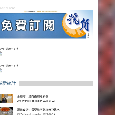
dvertisement
dvertisement
dvertisement
最新統計
余德淳：邁向婚姻迎新春
39.6k views
|
posted on 2020-01-02
湯飲食譜：雪梨乾南北杏無花果水
29.7k views
|
posted on 2023-02-15