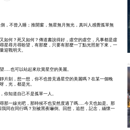
反側，不曾入睡；推開窗，無星無月無光，真叫人感覺孤單無
又如何？死又如何？傳道書說得好，虛空的虛空，凡事都是虛
尋星尋月尋盼望，有那麼，只要有那麼一丁點光照射下來，一
量迎戰明天。
A
望……也可以站起來欣賞星空的美麗。
靜片刻，想一想，你不也曾見過星空的美麗嗎？在某一個晚
呀，光，都是光。
，你知道自己不是孤單一人。
尋那一線光吧，那時候不也安然度過了嗎……今天也如是。那
與我同在同行嗎？別被黑夜嚇倒。回想，追想，記念，緬懷一