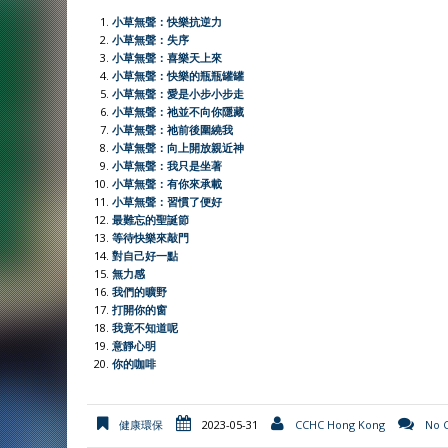
e
t
h
t
e
i
n
y
r
小草無聲：快樂抗逆力
b
s
a
t
l
t
L
e
小草無聲：失序
小草無聲：喜樂天上來
o
A
t
e
F
i
小草無聲：快樂的瓶瓶罐罐
o
p
r
r
n
小草無聲：愛是小步小步走
小草無聲：祂並不向你隱藏
k
p
i
k
小草無聲：祂前後圍繞我
e
小草無聲：向上開放親近神
小草無聲：我只是坐著
n
小草無聲：有你來承載
d
小草無聲：習慣了便好
l
最難忘的聖誕節
等待快樂來敲門
y
對自己好一點
無力感
我們的曠野
打開你的窗
我竟不知道呢
意靜心明
你的咖啡
健康環保
2023-05-31
CCHC Hong Kong
No 