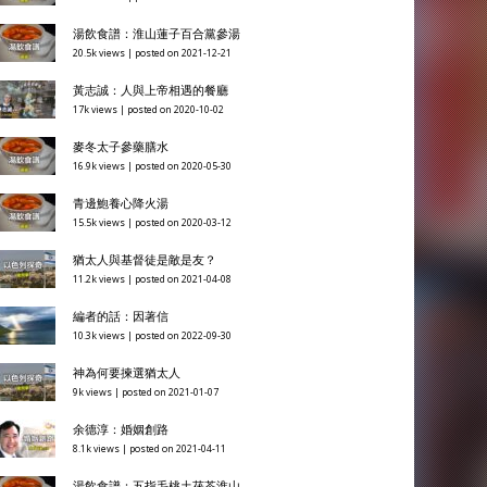
湯飲食譜：淮山蓮子百合黨參湯
20.5k views
|
posted on 2021-12-21
黃志誠：人與上帝相遇的餐廳
17k views
|
posted on 2020-10-02
麥冬太子參藥膳水
16.9k views
|
posted on 2020-05-30
青邊鮑養心降火湯
15.5k views
|
posted on 2020-03-12
猶太人與基督徒是敵是友？
11.2k views
|
posted on 2021-04-08
編者的話：因著信
10.3k views
|
posted on 2022-09-30
神為何要揀選猶太人
9k views
|
posted on 2021-01-07
余德淳：婚姻創路
8.1k views
|
posted on 2021-04-11
湯飲食譜：五指毛桃土茯苓淮山