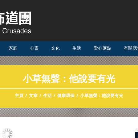
家庭
心靈
文化
生活
愛心匯點
有關我
小草無聲：他說要有光
主頁
文章
生活
健康環保
小草無聲：他說要有光
A