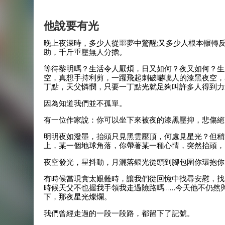
他說要有光
晚上夜深時，多少人從噩夢中驚醒;又多少人根本輾轉
助，千斤重壓無人分擔。
等待黎明嗎？生活令人厭煩，日又如何？夜又如何？生
空，真想手持利剪，一躍飛起刺破嚇唬人的漆黑夜空，
丁點，天父憐憫，只要一丁點光就足夠叫許多人得到力
因為知道我們並不孤單。
有一位作家說：你可以坐下來被夜的漆黑壓抑，悲傷絕
明明夜如潑墨，抬頭只見黑雲壓頂，何處見星光？但稍
上，某一個地球角落，你帶著某一種心情，突然抬頭，
夜空發光，星抖動，月灑落銀光從頭到腳包圍你環抱你
有時候當現實太艱難時，讓我們從回憶中找尋安慰，找
時候天父不也握我手領我走過險路嗎……今天他不仍然
下，那夜星光燦爛。
我們曾經走過的一段一段路，都留下了記號。