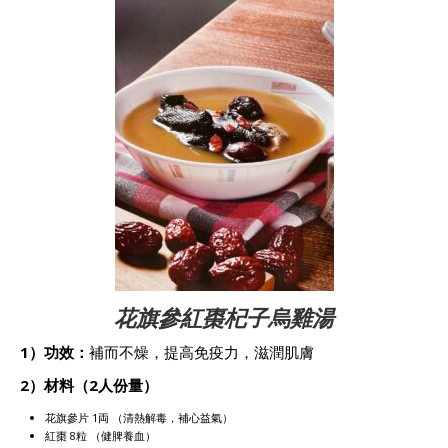
花旗參紅棗杞子烏雞湯
1）功效：
補而不燥，提高免疫力，滋潤肌膚
2）材料（2人份量）
花旗參片 1両 （清熱解毒，補心益氣）
紅棗 8粒 （健脾養血）