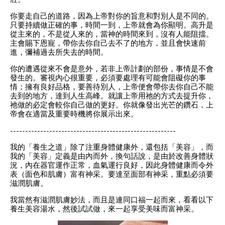
你要走自己的道路，因為上帝對你的旨意和對別人是不同的。
只要持續做正確的事，時間一到，上帝就會為你顯明。高升是
從主來的，不是從人來的，當神的時間來到，沒有人能阻擋。
主會賜下恩寵，帶你去你自己去不了的地方，並且會快速前
進，彌補過去所失去的時間。
你的遭遇從來不會是意外，若非上帝計劃的部份，事情是不會
發生的。審視內心很重要，必須要處理有可能會阻礙你的事
情；擁有良好品格，要善待別人，上帝便會帶你去你自己不能
去到的地方，達到人生高峰。就讓上帝用祂的方式去提升你，
祂做的必定會較你自己做的更好。你就像發出光芒的鑽石，上
帝會在適當及重要時機將你展示出來。
-------------------------------------------------------
我的「養生之道」除了注重身體健康外，還包括「美容」，而
我的「美容」定義是由內而外，換句話說，是由於改善身體狀
況，內在器官運作正常，血氣運行良好，因此身體健康而令外
表（面色和肌膚）富有神采。要達至面部有神采，重點必須要
滋潤肌膚。
我當然有滋潤肌膚妙法，而且是連同口福一起而來，看看以下
養生美容湯水，然後試試做，來一起享受美味而富神采。