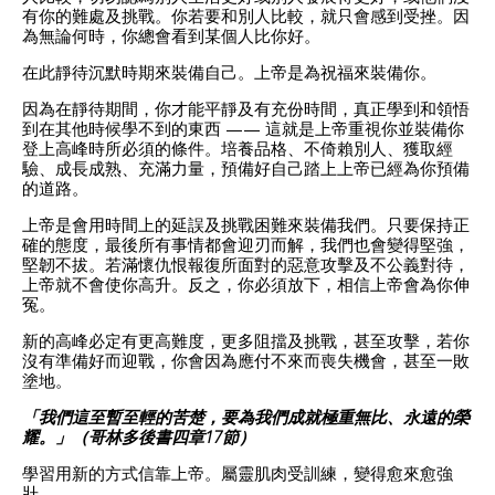
有你的難處及挑戰。你若要和別人比較，就只會感到受挫。因
為無論何時，你總會看到某個人比你好。
在此靜待沉默時期來裝備自己。上帝是為祝福來裝備你。
因為在靜待期間，你才能平靜及有充份時間，真正學到和領悟
到在其他時候學不到的東西 —— 這就是上帝重視你並裝備你
登上高峰時所必須的條件。培養品格、不倚賴別人、獲取經
驗、成長成熟、充滿力量，預備好自己踏上上帝已經為你預備
的道路。
上帝是會用時間上的延誤及挑戰困難來裝備我們。只要保持正
確的態度，最後所有事情都會迎刃而解，我們也會變得堅強，
堅韌不拔。若滿懷仇恨報復所面對的惡意攻擊及不公義對待，
上帝就不會使你高升。反之，你必須放下，相信上帝會為你伸
冤。
新的高峰必定有更高難度，更多阻擋及挑戰，甚至攻擊，若你
沒有準備好而迎戰，你會因為應付不來而喪失機會，甚至一敗
塗地。
「我們這至暫至輕的苦楚，要為我們成就極重無比、永遠的榮
耀。」（哥林多後書四章17節）
學習用新的方式信靠上帝。屬靈肌肉受訓練，變得愈來愈強
壯。