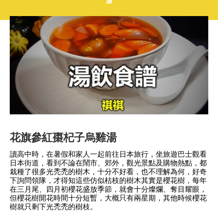
湯
花旗參紅棗杞子烏雞湯
讀高中時，在暑假和家人一起前往日本旅行，坐旅遊巴士觀看
日本街道，看到不論在鬧市、郊外，觀光景點及購物熱點，都
栽種了很多光禿禿的樹木，十分不好看，也不理解為何，好奇
下詢問領隊，才得知這些仿似枯枝的樹木其實是櫻花樹，每年
在三月尾、四月初櫻花盛放季節，就會十分燦爛、奪目耀眼，
但櫻花樹開花時間十分短暫，大概只有兩星期，其他時候櫻花
樹就只剩下光禿禿的樹枝。