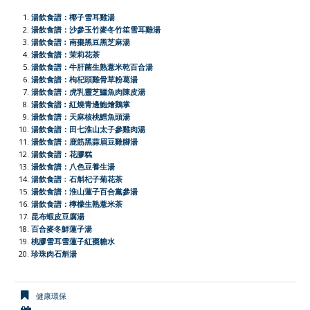
e
t
h
t
e
i
n
y
r
湯飲食譜：椰子雪耳雞湯
b
s
a
t
l
t
L
e
湯飲食譜：沙參玉竹麥冬竹笙雪耳雞湯
湯飲食譜︰南棗黑豆黑芝麻湯
o
A
t
e
F
i
湯飲食譜：茉莉花茶
o
p
r
r
n
湯飲食譜：牛肝菌生熟薏米乾百合湯
湯飲食譜：枸杞頭雞骨草粉葛湯
k
p
i
k
湯飲食譜：虎乳靈芝鱷魚肉陳皮湯
e
湯飲食譜︰紅燒青邊鮑燴鵝掌
湯飲食譜：天麻核桃鱈魚頭湯
n
湯飲食譜：田七淮山太子參雞肉湯
d
湯飲食譜：鹿筋黑蒜眉豆雞腳湯
l
湯飲食譜：花膠糕
湯飲食譜：八色豆養生湯
y
湯飲食譜﹕石斛杞子菊花茶
湯飲食譜：淮山蓮子百合黨參湯
湯飲食譜：檸檬生熟薏米茶
昆布蝦皮豆腐湯
百合麥冬鮮蓮子湯
桃膠雪耳雪蓮子紅棗糖水
珍珠肉石斛湯
健康環保