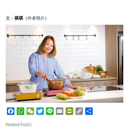
文：
祺祺
（
作者簡介
）
F
W
W
T
L
E
P
C
S
a
h
e
w
i
m
r
o
h
Related Posts:
c
a
C
i
n
a
i
p
a