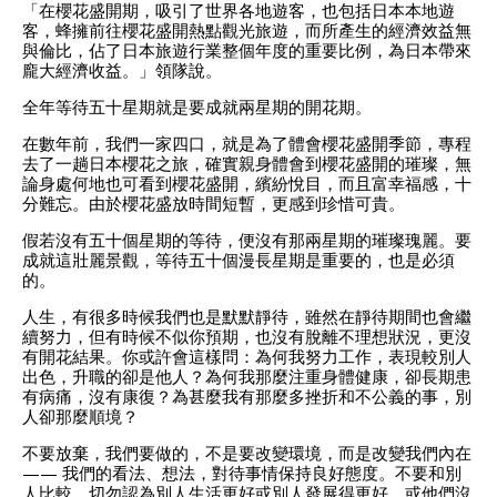
「在櫻花盛開期，吸引了世界各地遊客，也包括日本本地遊
客，蜂擁前往櫻花盛開熱點觀光旅遊，而所產生的經濟效益無
與倫比，佔了日本旅遊行業整個年度的重要比例，為日本帶來
龐大經濟收益。」領隊說。
全年等待五十星期就是要成就兩星期的開花期。
在數年前，我們一家四口，就是為了體會櫻花盛開季節，專程
去了一趟日本櫻花之旅，確實親身體會到櫻花盛開的璀璨，無
論身處何地也可看到櫻花盛開，繽紛悅目，而且富幸福感，十
分難忘。由於櫻花盛放時間短暫，更感到珍惜可貴。
假若沒有五十個星期的等待，便沒有那兩星期的璀璨瑰麗。要
成就這壯麗景觀，等待五十個漫長星期是重要的，也是必須
的。
人生，有很多時候我們也是默默靜待，雖然在靜待期間也會繼
續努力，但有時候不似你預期，也沒有脫離不理想狀況，更沒
有開花結果。你或許會這樣問：為何我努力工作，表現較別人
出色，升職的卻是他人？為何我那麼注重身體健康，卻長期患
有病痛，沒有康復？為甚麼我有那麼多挫折和不公義的事，別
人卻那麼順境？
不要放棄，我們要做的，不是要改變環境，而是改變我們內在
—— 我們的看法、想法，對待事情保持良好態度。不要和別
人比較，切勿認為別人生活更好或別人發展得更好，或他們沒