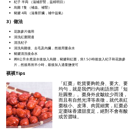
杞子 半両 （滋補肝腎，益精明目）
烏雞 1隻 （補血、補腎）
豬腱 4両 （滋養肝臟，補中益氣）
3）做法
花旗參片備用
清洗紅棗開邊
清洗杞子
清洗烏雞後、去毛及內臟，然後用薑汆水
豬腱清洗後汆水
將8公升水煮滾水後放入烏雞，豬腱和紅棗，㷛1.5小時後放入杞子和花旗參
片，然後再㷛半小時，最後加入適量鹽便可
祺祺Tips
「紅棗」乾貨要夠乾身、要大、要
均勻，就是我們行內術語所謂「短
壯圓整」。棗身外皮皺紋少而淺，
而且有自然光澤等表徵，就代表紅
棗核小、皮薄、肉質細實，紅棗必
定棗味香濃甜度足，絕對不會有酸
或苦澀味。