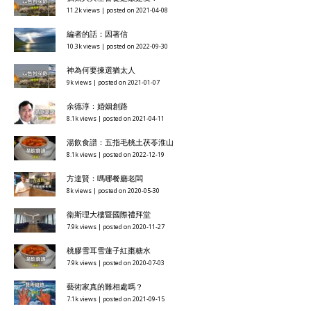
11.2k views
|
posted on 2021-04-08
編者的話：因著信
10.3k views
|
posted on 2022-09-30
神為何要揀選猶太人
9k views
|
posted on 2021-01-07
余德淳：婚姻創路
8.1k views
|
posted on 2021-04-11
湯飲食譜：五指毛桃土茯苓淮山
8.1k views
|
posted on 2022-12-19
方達賢：嗎哪餐廳老闆
8k views
|
posted on 2020-05-30
衞斯理大樓暨國際禮拜堂
7.9k views
|
posted on 2020-11-27
桃膠雪耳雪蓮子紅棗糖水
7.9k views
|
posted on 2020-07-03
藝術家真的難相處嗎？
7.1k views
|
posted on 2021-09-15