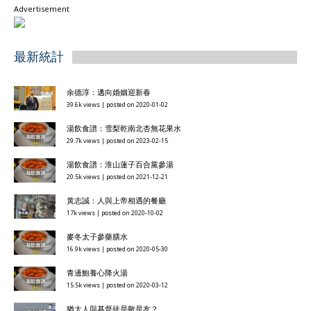
Advertisement
最新統計
余德淳：邁向婚姻迎新春
39.6k views
|
posted on 2020-01-02
湯飲食譜：雪梨乾南北杏無花果水
29.7k views
|
posted on 2023-02-15
湯飲食譜：淮山蓮子百合黨參湯
20.5k views
|
posted on 2021-12-21
黃志誠：人與上帝相遇的餐廳
17k views
|
posted on 2020-10-02
麥冬太子參藥膳水
16.9k views
|
posted on 2020-05-30
青邊鮑養心降火湯
15.5k views
|
posted on 2020-03-12
猶太人與基督徒是敵是友？