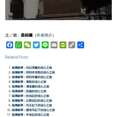
文／圖：
蔡錦圖
（
作者簡介
）
F
W
W
T
L
E
P
C
S
a
h
e
w
i
m
r
o
h
Related Posts:
c
a
C
i
n
a
i
p
a
e
t
h
t
e
i
n
y
r
福傳歐華：但以理書的信心之旅
b
s
a
t
l
t
L
e
福傳歐華：耶利米哀歌的信心之旅
福傳歐華：耶利米書的信心之旅
o
A
t
e
F
i
福傳歐華：雅歌的信心之旅
o
p
r
r
n
福傳歐華：傳道書的信心之旅
福傳德華：詩篇的信心之旅
k
p
i
k
福傳歐華：約伯記的信心之旅
e
福傳歐華：以斯拉記的信心之旅
福傳歐華：列王紀下的信心之旅
n
福傳歐華：撒母耳記下的信心之旅
d
福傳歐華：申命記的信心之旅