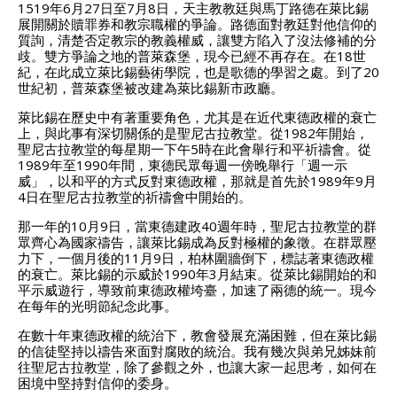
1519年6月27日至7月8日，天主教教廷與馬丁路德在萊比錫
展開關於贖罪券和教宗職權的爭論。路德面對教廷對他信仰的
質詢，清楚否定教宗的教義權威，讓雙方陷入了沒法修補的分
歧。雙方爭論之地的普萊森堡，現今已經不再存在。在18世
紀，在此成立萊比錫藝術學院，也是歌德的學習之處。到了20
世紀初，普萊森堡被改建為萊比錫新市政廳。
萊比錫在歷史中有著重要角色，尤其是在近代東德政權的衰亡
上，與此事有深切關係的是聖尼古拉教堂。從1982年開始，
聖尼古拉教堂的每星期一下午5時在此會舉行和平祈禱會。從
1989年至1990年間，東德民眾每週一傍晚舉行「週一示
威」，以和平的方式反對東德政權，那就是首先於1989年9月
4日在聖尼古拉教堂的祈禱會中開始的。
那一年的10月9日，當東德建政40週年時，聖尼古拉教堂的群
眾齊心為國家禱告，讓萊比錫成為反對極權的象徵。在群眾壓
力下，一個月後的11月9日，柏林圍牆倒下，標誌著東德政權
的衰亡。萊比錫的示威於1990年3月結束。從萊比錫開始的和
平示威遊行，導致前東德政權垮臺，加速了兩德的統一。現今
在每年的光明節紀念此事。
在數十年東德政權的統治下，教會發展充滿困難，但在萊比錫
的信徒堅持以禱告來面對腐敗的統治。我有幾次與弟兄姊妹前
往聖尼古拉教堂，除了參觀之外，也讓大家一起思考，如何在
困境中堅持對信仰的委身。