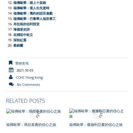
l
福傳歐華：踏上十架路
福傳歐華：當人生失意時
y
福傳歐華：舊約的語言遊戲
福傳歐華：巴黎華人福音事工
布拉格的伯利恆堂
海德堡史詩
在殘垣中屹立
深秋紅葉
蔡錦圖
聖經史地
2021-10-05
CCHC Hong Kong
No Comments
RELATED POSTS
福傳歐華：瑪拉基書的信心之旅
福傳歐華：撒迦利亞書的信心之旅