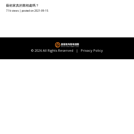
藝術家真的難相處嗎？
7.1k views
|
posted on 2021-09-15
© 2026 All Rights Reserved |
Privacy Policy