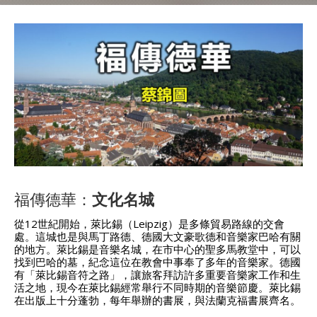
福傳德華：
文化名城
從12世紀開始，萊比錫（Leipzig）是多條貿易路線的交會
處。這城也是與馬丁路德、德國大文豪歌德和音樂家巴哈有關
的地方。萊比錫是音樂名城，在市中心的聖多馬教堂中，可以
找到巴哈的墓，紀念這位在教會中事奉了多年的音樂家。德國
有「萊比錫音符之路」，讓旅客拜訪許多重要音樂家工作和生
活之地，現今在萊比錫經常舉行不同時期的音樂節慶。萊比錫
在出版上十分蓬勃，每年舉辦的書展，與法蘭克福書展齊名。