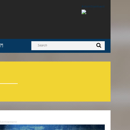
Advertisement
們
dvertisement