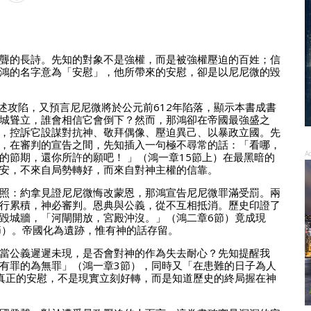
聾的長詩。先知的對象不是強權，而是被強權壓迫的百姓；信
鴻的名字意為「安慰」，他所帶來的安慰，卻是以尼尼微的毀
述攻陷，又預言尼尼微將於公元前612年陷落，顯示本書成書
城聳立，誰會相信它會倒下？然而，那鴻卻在帝國最強盛之
，控訴它設謀對抗神、敬拜偶像、壓迫異己、以暴政立國。先
，在審判的宣告之間，先知插入一句極不尋常的話：「看哪，
A
的節期，還你所許的願吧！ 」（鴻一章15節上）在最黑暗的
安，不來自局勢轉好，而來自對神主權的信靠。
照：約拿見證尼尼微悔改蒙恩，那鴻宣告尼尼微罪滿受罰。兩
行累積，神必審判。恩典與公義，從不互相抵消。歷史印證了
毀城牆，「河閘開放，宮殿沖沒。」（鴻二章6節）竟成現
節）。帝國化為遺跡，惟有神的話存留。
當公義遲遲未現，是否會對神的作為失去耐心？先知提醒我
有罪的為無罪」（鴻一章3節），同時又「在患難的日子為人
真正的安慰，不是現實立刻好轉，而是知道歷史的終局握在神