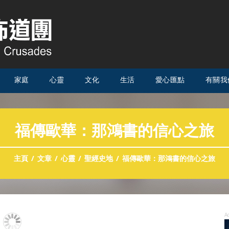
家庭
心靈
文化
生活
愛心匯點
有關我
福傳歐華：那鴻書的信心之旅
主頁
文章
心靈
聖經史地
福傳歐華：那鴻書的信心之旅
A