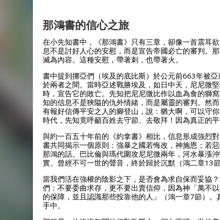
那鴻書的信心之旅
在小先知書中，《那鴻書》只有三章，卻像一首震耳欲
息不是討好人心的安慰，而是宣告帝國必亡的審判。那
滅為內容。這種安慰，帶著刺，也帶著火。
書中提到挪亞們（埃及的底比斯）於公元前663年被亞
於兩者之間。當時亞述戰勝埃及，如日中天，尼尼微堅
時，宣告它的敗亡。先知把尼尼微比作以血為食的獅窩
知的信息不是狹隘的仇外情緒，而是屬靈的審判。然而
有報好信傳平安之人的腳登山，說：猶大啊，可以守你
時代，先知竟呼籲百姓去守節、去敬拜！因為真正的平
與約一百五十年前的《約拿書》相比，信息形成強烈對
書共同揭示一個原則：強暴之國若悔改，神施恩；若惡
那鴻的話。巴比倫與瑪代圍攻尼尼微兩年，河水暴漲沖
實。曾經不可一世的聲音，終於歸於沉默（鴻二章13
當我們活在強權的陰影之下，是否會為求自保而妥協？
們：不要委曲求存，更不要出賣信仰，因為神「萬不以
的保障，並且認識那些投靠他的人」（鴻一章7節）。
手中。