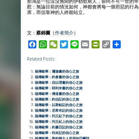
那鴻是一位沒沒無聞的伊勒歌斯人，卻向不可一世的帝
慰：無論目前的情況如何，神都會將每一個邪惡的行為
席，而信靠神的人終能站立。
文：
蔡錦圖
（
作者簡介
）
F
W
W
T
L
E
P
C
S
a
h
e
w
i
m
r
o
h
Related Posts:
c
a
C
i
n
a
i
p
a
e
t
h
t
e
i
n
y
r
福傳歐華：彌迦書的信心之旅
b
s
a
t
l
t
L
e
福傳歐華：約拿書的信心之旅
福傳歐華：但以理書的信心之旅
o
A
t
e
F
i
福傳歐華：耶利米書的信心之旅
o
p
r
r
n
福傳歐華：傳道書的信心之旅
福傳歐華：約伯記的信心之旅
k
p
i
k
福傳歐華：以斯帖記的信心之旅
e
福傳歐華：尼希米記的信心之旅
福傳歐華：列王紀下的信心之旅
n
福傳歐華：列王紀上的信心之旅
d
福傳歐華：約書亞記的信心之旅
l
福傳歐華：利未記的信心之旅
福傳歐華：新約猶太人所用的亞蘭語