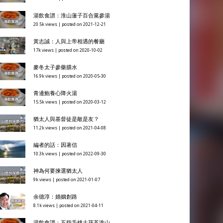
湯飲食譜：淮山蓮子百合黨參湯
20.5k views
|
posted on 2021-12-21
黃志誠：人與上帝相遇的餐廳
17k views
|
posted on 2020-10-02
麥冬太子參藥膳水
16.9k views
|
posted on 2020-05-30
青邊鮑養心降火湯
15.5k views
|
posted on 2020-03-12
猶太人與基督徒是敵是友？
11.2k views
|
posted on 2021-04-08
編者的話：因著信
10.3k views
|
posted on 2022-09-30
神為何要揀選猶太人
9k views
|
posted on 2021-01-07
余德淳：婚姻創路
8.1k views
|
posted on 2021-04-11
湯飲食譜：五指毛桃土茯苓淮山