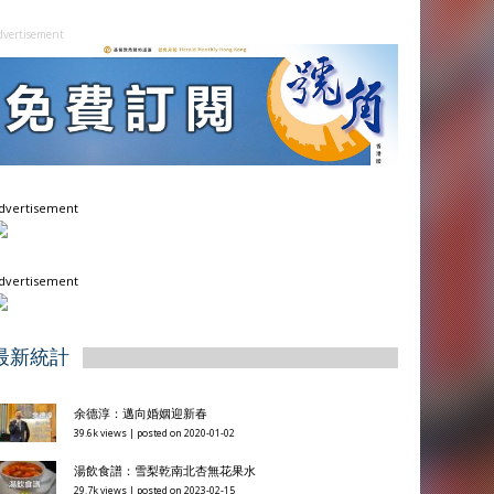
dvertisement
dvertisement
dvertisement
最新統計
余德淳：邁向婚姻迎新春
39.6k views
|
posted on 2020-01-02
湯飲食譜：雪梨乾南北杏無花果水
29.7k views
|
posted on 2023-02-15