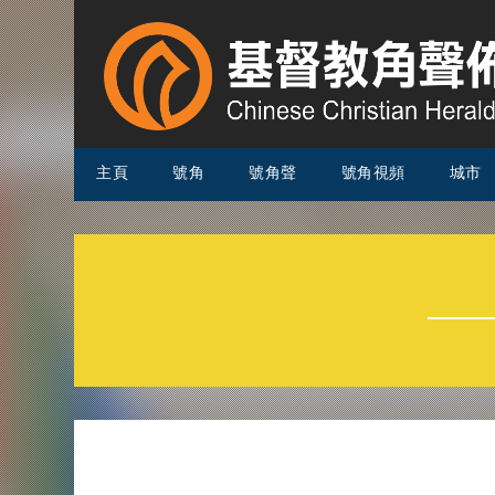
主頁
號角
號角聲
號角視頻
城市