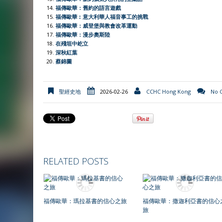
y
福傳歐華：舊約的語言遊戲
福傳歐華︰意大利華人福音事工的挑戰
福傳歐華：威登堡與教會改革運動
福傳歐華：漫步奧斯陸
在殘垣中屹立
深秋紅葉
蔡錦圖
聖經史地
2026-02-26
CCHC Hong Kong
No 
RELATED POSTS
福傳歐華：瑪拉基書的信心之旅
福傳歐華：撒迦利亞書的信心
旅