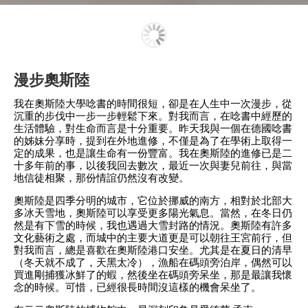
漫步奧斯陸
我在奧斯陸大學唸書的時間很短，卻是在人生中一次漫步，從
沉重的步伐中一步一步輕鬆下來。對我而言，在唸書中經歷的
生活體驗，對生命而言是十分重要。昨天我與一個在德國唸書
的姊妹分享時，提到在外地進修，不僅是為了在學術上取得一
定的成果，也是讓生命有一份豐富。我在奧斯陸的進修已是二
十多年前的事，以後我回去數次，最近一次與妻兒前往，與當
地信徒相聚，那份情誼仍然沒有改變。
奧斯陸是四季分明的城市，它位於挪威的南方，相對於北部大
多冰天雪地，奧斯陸可以享受更多陽光氣息。當然，在冬日仍
然是有下雪的時候，我也遇過大雪封路的情況。奧斯陸有許多
文化藝術之處，而城中的主要大道更是可以朝往王宮前行，但
對我而言，總是喜歡在奧斯陸港口安坐。尤其是在夏日的清早
（冬天就不成了，天黑太冷），漁船在碼頭旁泊岸，偶然可以
買進剛捕獲冰鮮了的蝦，然後坐在碼頭旁呆坐，那是最讓我懷
念的時候。可惜，已經很長時間沒這樣的機會呆坐了。