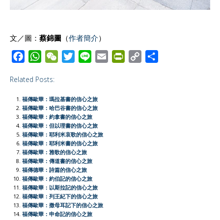
文／圖：
蔡錦圖
（
作者簡介
）
F
W
W
T
L
E
P
C
S
a
h
e
w
i
m
r
o
h
Related Posts:
c
a
C
i
n
a
i
p
a
e
t
h
t
e
i
n
y
r
福傳歐華：瑪拉基書的信心之旅
b
s
a
t
l
t
L
e
福傳歐華：哈巴谷書的信心之旅
福傳歐華：約拿書的信心之旅
o
A
t
e
F
i
福傳歐華：但以理書的信心之旅
o
p
r
r
n
福傳歐華：耶利米哀歌的信心之旅
福傳歐華：耶利米書的信心之旅
k
p
i
k
福傳歐華：雅歌的信心之旅
e
福傳歐華：傳道書的信心之旅
福傳德華：詩篇的信心之旅
n
福傳歐華：約伯記的信心之旅
d
福傳歐華：以斯拉記的信心之旅
l
福傳歐華：列王紀下的信心之旅
福傳歐華：撒母耳記下的信心之旅
y
福傳歐華：申命記的信心之旅