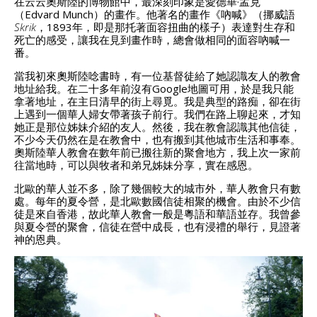
在云云奧斯陸的博物館中，最深刻印象是愛德華·孟克
（Edvard Munch）的畫作。他著名的畫作《吶喊》（挪威語
Skrik
，1893年，即是那托著面容扭曲的樣子）表達對生存和
死亡的感受，讓我在見到畫作時，總會做相同的面容吶喊一
番。
當我初來奧斯陸唸書時，有一位基督徒給了她認識友人的教會
地址給我。在二十多年前沒有Google地圖可用，於是我只能
拿著地址，在主日清早的街上尋覓。我是典型的路痴，卻在街
上遇到一個華人婦女帶著孩子前行。我們在路上聊起來，才知
她正是那位姊妹介紹的友人。然後，我在教會認識其他信徒，
不少今天仍然在是在教會中，也有搬到其他城市生活和事奉。
奧斯陸華人教會在數年前已搬往新的聚會地方，我上次一家前
往當地時，可以與牧者和弟兄姊妹分享，實在感恩。
北歐的華人並不多，除了幾個較大的城市外，華人教會只有數
處。每年的夏令營，是北歐數國信徒相聚的機會。由於不少信
徒是來自香港，故此華人教會一般是粵語和華語並存。我曾參
與夏令營的聚會，信徒在營中成長，也有浸禮的舉行，見證著
神的恩典。