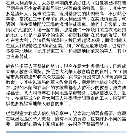
在意大利的華人，大多是早期前來的浙江人（就像英國和荷蘭
早期是有不少從香港新界東北村落前來的移民一樣），其中大
多是溫州人，從事製造業。溫州基督徒的比例較高，不少熱心
事奉。當我在二十多年前到意大利旅遊時，在某城鎮迷路，就
遇到一個在當地開設工場的溫州信徒家庭。他們十分客氣，邀
請我到他們的工場一起午膳。那是他們一家幾口製造衣物鈕扣
的地方，也是一處窄小的住家，卻讓我感到在異地的溫暖。現
今在意大利，合法居留的溫州人數已經超過30萬，而溫州商人
在意大利經營超過6萬家企業。到了20世紀最末幾年，也有許
多從華北地區（尤其是東三省）和福建地區前來的華人，其中
也有基督徒。
經過許多華人基督徒的努力，現今在意大利多個城市，已經成
立華人教會或團契。按照意大利華人教會聯會的資料，在46個
城市共有超過50間教會或團契（尚未計算沒有加入聯會的獨立
教會），其中以羅馬的華人教會最多，顯示當地信徒的活力。
在北部的米蘭和在南部的拿坡里都有人數不少的教會，努力傳
揚福音。意大利每年在不同地區舉辦營會，訓練信徒成長。近
年，在羅馬成立的意大利華人神學院培訓事奉的工人，盼望可
以更多祝福當地華人教會的事工。
從我與意大利華人信徒的分享中，記念當地的眾多需要。縱觀
在歐洲地區的華人教會，擁有不同的資源，也有許多不同的需
要。願我們在禱告中互相支持，共同為基督福音努力。