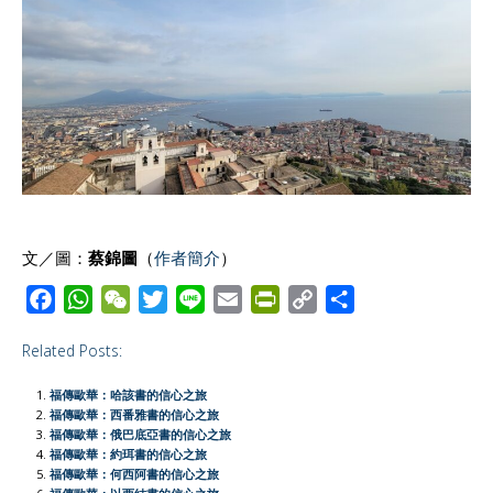
文／圖：
蔡錦圖
（
作者簡介
）
F
W
W
T
L
E
P
C
S
a
h
e
w
i
m
r
o
h
Related Posts:
c
a
C
i
n
a
i
p
a
e
t
h
t
e
i
n
y
r
福傳歐華：哈該書的信心之旅
b
s
a
t
l
t
L
e
福傳歐華：西番雅書的信心之旅
福傳歐華：俄巴底亞書的信心之旅
o
A
t
e
F
i
福傳歐華：約珥書的信心之旅
o
p
r
r
n
福傳歐華：何西阿書的信心之旅