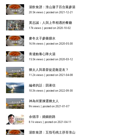
湯飲食譜：淮山蓮子百合黨參湯
20.5k views
|
posted on 2021-12-21
黃志誠：人與上帝相遇的餐廳
17k views
|
posted on 2020-10-02
麥冬太子參藥膳水
16.9k views
|
posted on 2020-05-30
青邊鮑養心降火湯
15.5k views
|
posted on 2020-03-12
猶太人與基督徒是敵是友？
11.2k views
|
posted on 2021-04-08
編者的話：因著信
10.3k views
|
posted on 2022-09-30
神為何要揀選猶太人
9k views
|
posted on 2021-01-07
余德淳：婚姻創路
8.1k views
|
posted on 2021-04-11
湯飲食譜：五指毛桃土茯苓淮山