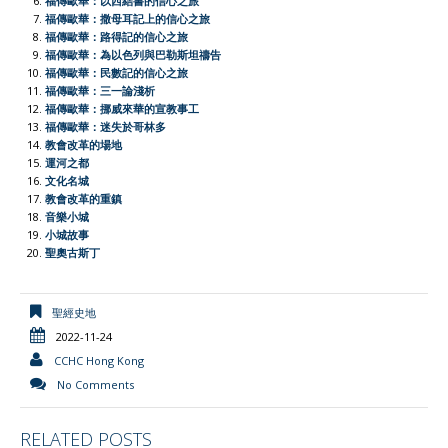
福傳歐華：以西結書的信心之旅
k
p
i
k
福傳歐華：撒母耳記上的信心之旅
e
福傳歐華：路得記的信心之旅
福傳歐華：為以色列與巴勒斯坦禱告
n
福傳歐華：民數記的信心之旅
d
福傳歐華：三一論淺析
l
福傳歐華：挪威來華的宣教事工
福傳歐華：迷失於哥林多
y
教會改革的場地
運河之都
文化名城
教會改革的重鎮
音樂小城
小城故事
聖奧古斯丁
聖經史地
2022-11-24
CCHC Hong Kong
No Comments
RELATED POSTS