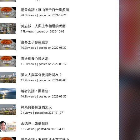
湯飲食譜：淮山蓮子百合黨參湯
20.5k views
|
posted on 2021-12-21
黃志誠：人與上帝相遇的餐廳
17k views
|
posted on 2020-10-02
麥冬太子參藥膳水
16.9k views
|
posted on 2020-05-30
青邊鮑養心降火湯
15.5k views
|
posted on 2020-03-12
猶太人與基督徒是敵是友？
11.2k views
|
posted on 2021-04-08
編者的話：因著信
10.3k views
|
posted on 2022-09-30
神為何要揀選猶太人
9k views
|
posted on 2021-01-07
余德淳：婚姻創路
8.1k views
|
posted on 2021-04-11
湯飲食譜：五指毛桃土茯苓淮山