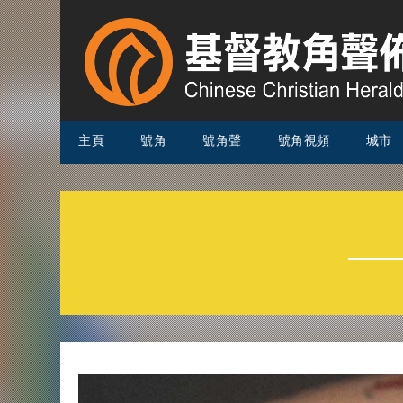
主頁
號角
號角聲
號角視頻
城市