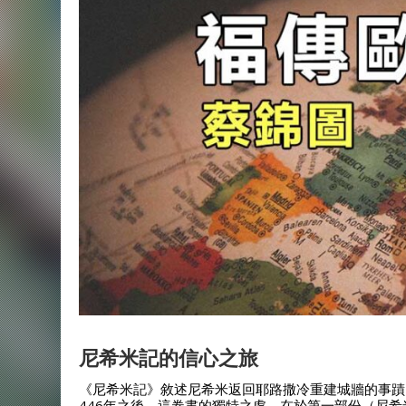
尼希米記的信心之旅
《尼希米記》敘述尼希米返回耶路撒冷重建城牆的事蹟
446年之後。這卷書的獨特之處，在於第一部份（尼