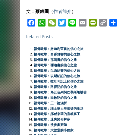
文：
蔡錦圖
（
作者簡介
）
F
W
W
T
L
E
P
C
S
a
h
e
w
i
m
r
o
h
Related Posts:
c
a
C
i
n
a
i
p
a
e
t
h
t
e
i
n
y
r
福傳歐華：撒迦利亞書的信心之旅
b
s
a
t
l
t
L
e
福傳歐華：西番雅書的信心之旅
福傳歐華：那鴻書的信心之旅
o
A
t
e
F
i
福傳歐華：彌迦書的信心之旅
o
p
r
r
n
福傳歐華：以西結書的信心之旅
福傳歐華：以斯帖記的信心之旅
k
p
i
k
福傳歐華：撒母耳記上的信心之旅
e
福傳歐華：路得記的信心之旅
福傳歐華：為以色列與巴勒斯坦禱告
n
福傳歐華：民數記的信心之旅
d
福傳歐華：三一論淺析
l
福傳歐華：瑞士華人基督徒的生活
福傳歐華：挪威來華的宣教事工
y
福傳歐華：迷失於哥林多
福傳歐華：漫步奧斯陸
福傳歐華：大教堂的小國家