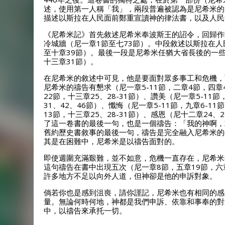
述，使用第一人稱「我」，兩段普遍被認為是尼希米的
描述以斯拉在人民面前鄭重宣讀神的律法書，以及人民
《尼希米記》首先敘述尼希米奉波斯王的詔令，回歸作
冷城牆（尼一章1節至七73節）。中段敘述以斯拉在
至十章39節）。最後一段是尼希米任猶大省長後的一
十三章31節）。
在尼希米的敘述中可見，他是要面對眾多事工和危機，
尼希米的禱告有懇求（尼一章5-11節，二章4節，四章4-
22節，十三章25、28-31節）、讚美（尼一章5-11節，九
31、42、46節）、懺悔（尼一章5-11節，九章6-11
13節，十三章25、28-31節）、感恩（尼十二章24、
了這一卷書的最後一句，也是一個禱告：「我的神啊，
舊約歷史書敘事的最後一句，禱告是完全融入尼希米的
其是在困難中，尼希米是以禱告面對的。
即使週圍充滿艱難，並不如意，危機一直存在，尼希米
這句禱告在書中出現五次（尼一章8節，五章19節，六
許多地方不足以向外人道，但神卻是他的申訴對象。
倘若你也是感到沮喪，請你謹記，尼希米也有相同的感
量。無論何時何地，神都是我們申訴、依靠和事奉的對
中，以禱告來承托一切。