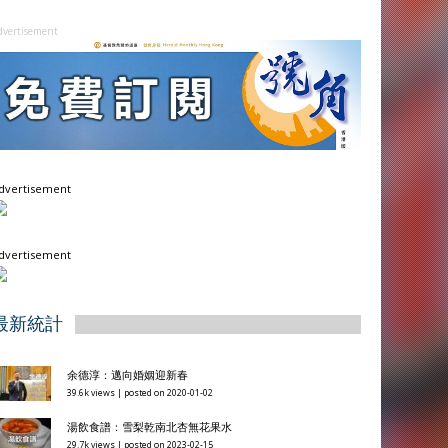
dvertisement
dvertisement
dvertisement
最新統計
余德淳：邁向婚姻迎新春
39.6k views
|
posted on 2020-01-02
湯飲食譜：雪梨乾南北杏無花果水
29.7k views
|
posted on 2023-02-15