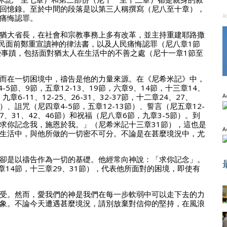
回憶錄。至於中間的段落是以第三人稱撰寫（尼八至十章），
A
痛悔認罪。
猶大省長，在社會和宗教事務上多有改革，並主持重建耶路撒
人民面前鄭重宣讀神的律法書，以及人民痛悔認罪（尼八章1節
些事蹟，包括面對猶太人在生活中的不善之處（尼十一章1節至
而在一切困境中，禱告是他的力量來源。在《尼希米記》中，
5節、9節，五章12-13、19節，六章9、14節，十三章14、
章6-11、12-25、26-31、32-37節，十二章24、27、
A
節）、詛咒（尼四章4-5節，五章12-13節）、誓言（尼五章12-
27、31、42、46節）和祝福（尼八章6節，九章3-5節）。到
求你記念我，施恩於我。」（尼希米記十三章31節），這也是
A
生活中，與他所做的一切密不可分。不論是在甚麼境況中，尤
卻是以禱告作為一切的基礎。他經常向神說：「求你記念」。
章14節，十三章29、31節），代表他所面對的困境，即使有
受。然而，愛我們的神是我們在每一步軟弱中可以走下去的力
象。不論今天遭遇甚麼境況，請別放棄對信仰的堅持，在風浪