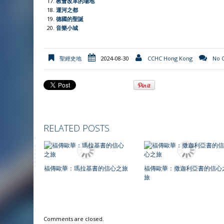
教會改革的場地
運河之都
德國的聖誕
音樂小城
聖經史地
2024-08-30
CCHC Hong Kong
No 
RELATED POSTS
福傳歐華：瑪拉基書的信心之旅
福傳歐華：撒迦利亞書的信心
旅
Comments are closed.