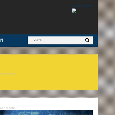
Advertisement
們
dvertisement