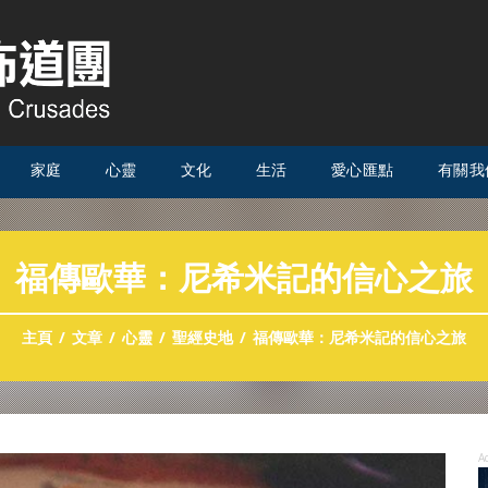
家庭
心靈
文化
生活
愛心匯點
有關我
福傳歐華：尼希米記的信心之旅
主頁
文章
心靈
聖經史地
福傳歐華：尼希米記的信心之旅
A