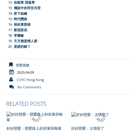
l
你脫單 我落單
傳說中的同甘共苦
y
疫下結緣
時代戀曲
相依黃昏後
新冠疫侶
李聰敏
天天都是情人節
是誰的錯？
戀愛婚姻
2025-04-09
CCHC Hong Kong
No Comments
RELATED POSTS
好好戀愛：戀愛路上的前輩與晚輩
好好戀愛：太憤怒了