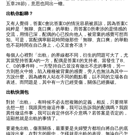
五章28節)，意思也同出一轍。
出軌你點睇？
又有人覺得，答案C會比答案D的情況容易被原諒，因為答案C
純粹是「無聊、貪口爽」的舉動，而答案D所牽涉的是情感的
交流，用情已深，配偶的心已投向他人，被背棄的感覺可想而
知。可是，當配偶寧願花時間做那些「無聊、貪口爽」的舉動
也不花時間在自己身上，心又豈會不淡？
每個人心裡對「出軌」的界線都不同，衍生的問題可大了，尤
其當堅持答案A的一方，配偶是答案E的支持者。當發生了B、
C、D的事件時，一方堅持自己並沒有做出不忠的事情，另一
方則怒火中燒，陷入種種被背棄的感覺，旁人也無法為其中一
方說什麼，因為總有人站在不同的觀點看，以不同的立場各自
表述。而問題是，其中有一方已經受傷，關係已經撕破。
出軌快測包
對於「出軌」，有時候不必去想複雜的定義，相反，只要簡單
去想一想：我跟異性做這件事，我可以告訴我的配偶嗎？我跟
異性做這件事，我可以肯定伴侶不介意嗎？若答案是否定的，
這顯然就是出軌的事情了。
要避免出軌，傷害關係，最重要是夫婦雙方都坦白將自己的底
線說出來，在對方的眼中，怎樣就是出軌的表現。無論自己怎