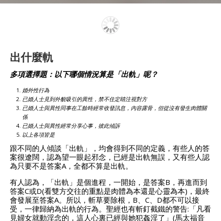
出什麼軌
多項選擇題：以下哪個情況算是「出軌」呢？
婚外性行為
已婚人士見到外貌吸引的異性，禁不住定睛注視對方
已婚人士與異性同事在工餘時經常收發訊息，內容露骨，但從沒有發生肉體關
係
已婚人士與異性經常分享心事，彼此傾訴
以上各項皆是
跟不同的人傾談「出軌」，均會得到不同的定義，有些人的答
案很遼闊，認為望一眼起邪念，已經是出軌無誤，又有些人認
為只要不是答案A，全都不算是出軌。
有人認為，「出軌」是個進程，一開始，是答案B，再進而到
答案C或D(看雙方交往的重點是肉體為本還是心靈為本)，最終
會發展至答案A。所以，斬草要除根，B、C、D都不可以接
受，一律歸納為出軌的行為。聖經也有斬釘截鐵的警告:「凡看
見婦女就動淫念的，這人心裏已經與她犯姦淫了」(馬太福音