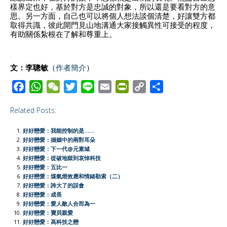
樣界定也好，基於對方是忠誠的對象，所以還是要看對方的意
思。另一方面，自己也可以將個人想法談個清楚，好讓雙方都
取得共識，彼此開門見山地溝通大家接觸異性可接受的程度，
有助關係紮根在了解和尊重上。
文：李聰敏
（
作者簡介
）
F
W
W
T
L
E
P
C
S
a
h
e
w
i
m
r
o
h
Related Posts:
c
a
C
i
n
a
i
p
a
e
t
h
t
e
i
n
y
r
好好戀愛：我能控制的是……
b
s
a
t
l
t
L
e
好好戀愛：婚姻中的兩對耳朵
好好戀愛：下一代@元素城
o
A
t
e
F
i
好好戀愛：從破地獄到哀悼科技
o
p
r
r
n
好好戀愛：五比一
好好戀愛：煤氣燈效應和情緒勒索（二）
k
p
i
k
好好戀愛：誇大了的誤會
e
好好戀愛：成長
好好戀愛：愛人敵人合而為一
n
好好戀愛：寶貝親愛
d
好好戀愛：高科技之戀