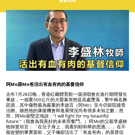
基督信仰
阿Mo跟Mo爸活出有血有肉的基督信仰
去年7月28日晚，香港紅磡體育館一場演唱會在進行期間發生
事故，一個重500公斤的大螢幕突然從高處墜落，擊中兩名舞
蹈員，其中傷勢最為嚴重的李啟言（阿Mo）至今仍留院接受
治療。
雖然他的康復機會和進展情況尚有很多未知之數；然
而，阿Mo卻堅定地說：“I will fight for my beautiful
future.”（我會為我美好的未來而奮鬥。）阿Mo的父親李盛林
牧師更坦言：「在兒子身上，我看到耶和華的恩惠……」在不
能改變的事實面前，父子倆卻活出了「有血有肉」的基督信