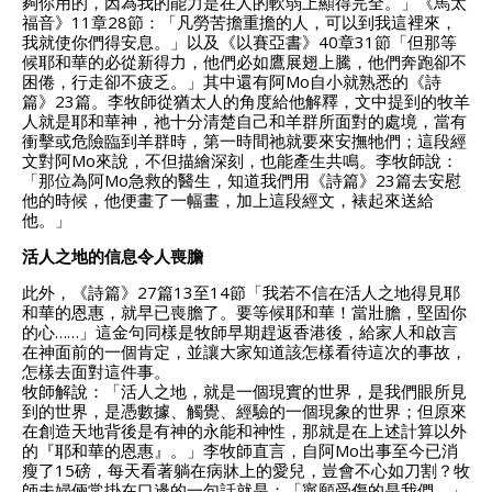
夠你用的，因為我的能力是在人的軟弱上顯得完全。」《馬太
福音》11章28節：「凡勞苦擔重擔的人，可以到我這裡來，
我就使你們得安息。」以及《以賽亞書》40章31節「但那等
候耶和華的必從新得力，他們必如鷹展翅上騰，他們奔跑卻不
困倦，行走卻不疲乏。」
其中還有阿Mo自小就熟悉的《詩
篇》23篇。
李牧師從猶太人的角度給他解釋，文中提到的牧羊
人就是耶和華神，祂十分清楚自己和羊群所面對的處境，當有
衝擊或危險臨到羊群時，第一時間祂就要來安撫牠們；這段經
文對阿Mo來說，不但描繪深刻，也能產生共鳴。
李牧師說：
「那位為阿Mo急救的醫生，知道我們用《詩篇》23篇去安慰
他的時候，他便畫了一幅畫，加上這段經文，裱起來送給
他。」
活人之地的信息令人喪膽
此外，《詩篇》27篇13至14節「我若不信在活人之地得見耶
和華的恩惠，就早已喪膽了。要等候耶和華！當壯膽，堅固你
的心……」這金句同樣是牧師早期趕返香港後，給家人和啟言
在神面前的一個肯定，並讓大家知道該怎樣看待這次的事故，
怎樣去面對這件事。
牧師解說：「活人之地，就是一個現實的世界，是我們眼所見
到的世界，是憑數據、觸覺、經驗的一個現象的世界；但原來
在創造天地背後是有神的永能和神性，那就是在上述計算以外
的『耶和華的恩惠』。」李牧師直言，自阿Mo出事至今已消
瘦了15磅，每天看著躺在病牀上的愛兒，豈會不心如刀割？
牧
師夫婦倆常掛在口邊的一句話就是：「寧願受傷的是我們。」