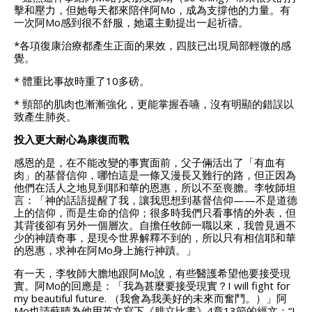
擊和壓力，但她每天都來陪伴阿Mo，成為支撐他的力量。
有
一次阿Mo感到很不舒服，她還主動提出一起祈禱。
*各項復康治療都產生正面的果效，四肢已出現局部輕微的感
覺。
* 體重比事故時重了10多磅。
* 頸部的肌肉也漸漸強化，更能掌握吞嚥，沒有明顯的錯誤以
致產生肺炎。
投入更大耐心為康復而戰
感恩的是，在不能改變的事實面前，父子倆活出了「有血有
肉」的基督信仰，哪怕這是一條又漫長又難行的路，但正因為
他們在活人之地見到耶和華的恩惠，所以不至喪膽。
李牧師坦
言：「神的話語提醒了我，讓我思想到基督信仰——不是道德
上的信仰，而是生命的信仰；很多時我們只看事情的外表，但
其背後卻有另外一個層次。自擔任牧師一職以來，我曾見過不
少的神蹟奇事，是現今世界解釋不到的，所以只有相信耶和華
的恩惠，求神在阿Mo身上施行神蹟。」
有一天，李牧師大膽地跟阿Mo說，有些醫護希望他要接受現
實。
阿Mo的回應是：「我為甚麼要接受現實？I will fight for
my beautiful future. （我會為我美好的未來而奮鬥。）」阿
Mo也請蘇晴為他用英文寫下《腓立比書》4章13節的經文：“I