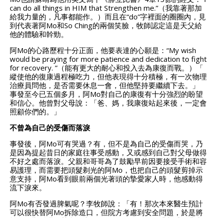
can do all things in HIM that Strengthen me.”（我靠著那加
給我力量的，凡事都能作。）而且在“do”字裡面的圈圈內，見
到代表著阿Mo和So Ching的兩個笑臉，牧師認定這是天父給
他的體驗和幹勁。
阿Mo的心路歷程十分正面，他要表達的心願是：“My wish
would be praying for more patience and dedication to fight
for recovery. ”（能有更大的耐心和投入去為康復而戰。）「
縱使他的復康過程極吃力，但他表現得十分積極，有一次物理
治療員問他，是否需要休息一會，但他堅持要繼續下去。」
事發至今已五個多月，阿Mo對自己的康復有十分強烈的盼望
和信心。
他曾對父母說：「爸、媽，我康復站起來後，一定會
照顧你們的。」
不曾為自己的受傷而落淚
事發後，阿Mo可有哭過？
有，但不是為自己的受傷而哭，乃
是因為提起昔日的家庭往事受感動，又或感到自己對父母做得
不好之處而落淚。
父親和哥哥為了鼓勵早前因要接受手術和容
易護理，而需要把頭髮剃光的阿Mo，也把自己的頭髮剪掉示
意支持，阿Mo看到眼前兩個光著頭的摯愛家人時，他感動得
流下淚來。
阿Mo有否發過脾氣呢？
李牧師說：「有！那次本來醫生預計
可以很快替阿Mo拆除造口，但院方考慮到安全問題，於是將