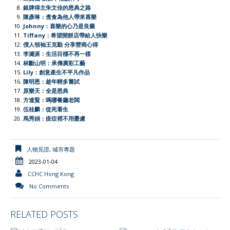
e
銀牌得主朱文佳的恩典之路
陳彥琳：煮食為他人帶來喜樂
n
Johnny：喜樂的心乃是良藥
d
Tiffany：希望開餅店帶給人快樂
l
僕人領袖王克勤 分享營商心得
李濰涎：生活目標不再一樣
y
林斷山明：承傳廣彩工藝
Lily：創意產生不平凡作品
陳明恩：趁年輕多嘗試
原樂天：全是恩典
方達賢：嗎哪餐廳老闆
伍桂麟：從死看生
馬秀娟：疫症裡不用憂慮
人物見證
,
城市專題
2023-01-04
CCHC Hong Kong
No Comments
RELATED POSTS