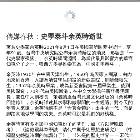
傳媒春秋：
史學泰斗余英時逝世
著名史學家余英時2021年8月1日在美國寓所睡夢中逝世，享
年91歲。台灣中央研究院公布余英時辭世的消息，形容是「一
代史學家殞落」。余英時學問淵博，為當代最具影響力的華裔
知識分子之一，獲西方學界推崇其為「中國史學泰斗」。
余英時1930年在中國天津出生，1950年為與家人團聚，由內
地來到香港，入讀為清貧學生開設的新亞書院，師隨錢穆先
生，1952年余英時畢業，成為新亞書院第一屆畢業生。後到
美國深造，70年代由美國回港，在中文大學擔任新亞書院院
長，兼任中大副校長。筆者讀過台灣允晨文化出版的《余英時
回憶錄》，余英時詳述其求學和做學問的一生經過。對今天的
年青人來說，余英時絕不是「含著金鎖匙」出生的一代，而是
腳踏實地做學問的功夫。余英時可說是我們的好榜樣。
余英時著有多本談中國知識份子的著作，如《方以智晩節
考》、《論戴震與章學誠：清代中期學術思想史研究》、《中
國歷史轉型時期的知識分子》、《朱熹的歷史世界——宋代士