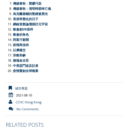
傳媒春秋﹕塑膠污染
e
傳媒春秋：清明時節悼亡魂
烏克蘭基輔的聖經被買光
n
長假常態化的日子
d
網絡宣教論壇探討元宇宙
l
教會創VR崇拜
教會的角色
y
阿富汗新聞
疫情與信仰
以摩建交
宗教和解
賴瑞金去世
中美惡鬥波及記者
疫情重創全球報業
城市專題
2021-08-10
CCHC Hong Kong
No Comments
RELATED POSTS