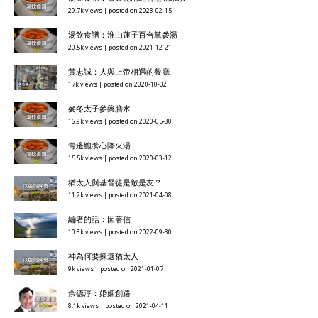
29.7k views
|
posted on 2023-02-15
湯飲食譜：淮山蓮子百合黨參湯
20.5k views
|
posted on 2021-12-21
黃志誠：人與上帝相遇的餐廳
17k views
|
posted on 2020-10-02
麥冬太子參藥膳水
16.9k views
|
posted on 2020-05-30
青邊鮑養心降火湯
15.5k views
|
posted on 2020-03-12
猶太人與基督徒是敵是友？
11.2k views
|
posted on 2021-04-08
編者的話：因著信
10.3k views
|
posted on 2022-09-30
神為何要揀選猶太人
9k views
|
posted on 2021-01-07
余德淳：婚姻創路
8.1k views
|
posted on 2021-04-11