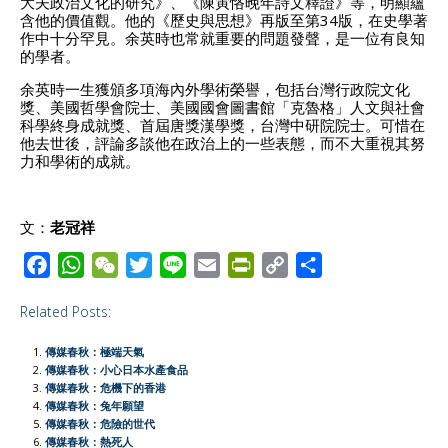
大夫政治文化的研究》、《陳寅恪晚年詩文釋證》等，明顯蘊
含他的價值觀。他的《歷史與思想》再版至第34版，在史學著
作中十分罕見。余英時也常就重要的問題發聲，是一位有良知
的學者。
余英時一生獲頒多項海內外學術榮譽，包括台灣行政院文化
獎、美國哲學會院士、美國國會圖書館「克魯格」人文與社會
科學終身成就獎、首屆唐獎漢學獎，台灣中研院院士。可惜在
他去世後，評論多談他在政治上的一些表態，而不大重視其努
力和學術的成就。
文：
老冠祥
F
W
W
T
L
E
P
C
S
a
h
e
w
i
m
r
o
h
Related Posts:
c
a
C
i
n
a
i
p
a
e
t
h
t
e
i
n
y
r
傳媒春秋：極端天氣
b
s
a
t
l
t
L
e
傳媒春秋：小心日本水產食品
傳媒春秋：危機下的香港
o
A
t
e
F
i
傳媒春秋：兔年願望
o
p
r
r
n
傳媒春秋：危險的世代
傳媒春秋：熱死人
k
p
i
k