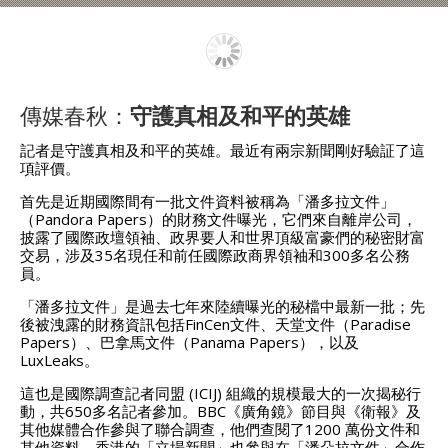
傳媒春秋：
守護真相及和平的英雄
記者是守護真相及和平的英雄。最近有兩宗新聞剛好驗証了這
項評價。
首先是近期國際間有一批文件資料被稱為「潘多拉文件」
（Pandora Papers）的財務文件曝光，它們來自離岸公司，
披露了國際政壇領袖、政界要人和世界頂級富豪們的秘密財富
交易，涉及35名現任和前任國際政商界領袖和300多名公務
員。
「潘多拉文件」是過去七年來陸續曝光的秘檔中最新一批；先
後被洩露的財務資訊包括FinCen文件、天堂文件（Paradise
Papers）、巴拿馬文件（Panama Papers），以及
LuxLeaks。
這也是國際調查記者同盟 (ICIJ) 組織的規模最大的一次揭秘行
動，共650多名記者參加。BBC《廣角鏡》節目與《衛報》及
其他媒體合作參與了聯合調查，他們查閱了1200 萬份文件和
其他資料。香港的「立場新聞」也參與在「潘朵拉文件」合作