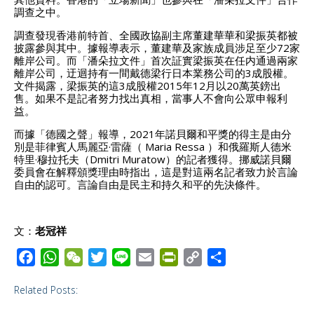
調查之中。
調查發現香港前特首、全國政協副主席董建華華和梁振英都被
披露參與其中。據報導表示，董建華及家族成員涉足至少72家
離岸公司。而「潘朵拉文件」首次証實梁振英在任内通過兩家
離岸公司，迂迴持有一間戴德梁行日本業務公司的3成股權。
文件揭露，梁振英的這3成股權2015年12月以20萬英鎊出
售。如果不是記者努力找出真相，當事人不會向公眾申報利
益。
而據「德國之聲」報導，2021年諾貝爾和平獎的得主是由分
別是菲律賓人馬麗亞·雷薩（ Maria Ressa ）和俄羅斯人德米
特里·穆拉托夫（Dmitri Muratow）的記者獲得。挪威諾貝爾
委員會在解釋頒獎理由時指出，這是對這兩名記者致力於言論
自由的認可。言論自由是民主和持久和平的先決條件。
文：
老冠祥
F
W
W
T
L
E
P
C
S
a
h
e
w
i
m
r
o
h
Related Posts:
c
a
C
i
n
a
i
p
a
e
t
h
t
e
i
n
y
r