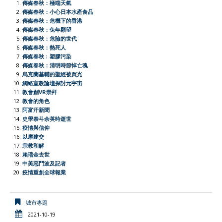
傳媒春秋：極端天氣
b
s
a
t
l
t
L
e
傳媒春秋：小心日本水產食品
傳媒春秋：危機下的香港
o
A
t
e
F
i
傳媒春秋：兔年願望
o
p
r
r
n
傳媒春秋：危險的世代
傳媒春秋：熱死人
k
p
i
k
傳媒春秋﹕塑膠污染
e
傳媒春秋：清明時節悼亡魂
烏克蘭基輔的聖經被買光
n
網絡宣教論壇探討元宇宙
d
教會創VR崇拜
l
教會的角色
阿富汗新聞
y
史學泰斗余英時逝世
疫情與信仰
以摩建交
宗教和解
賴瑞金去世
中美惡鬥波及記者
疫情重創全球報業
城市專題
2021-10-19