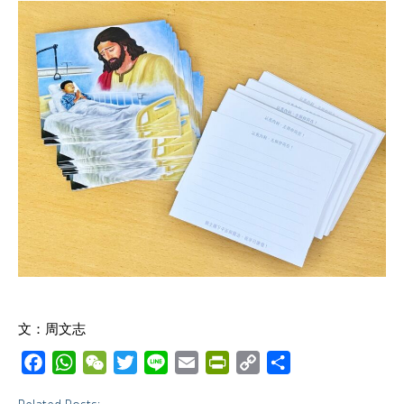
文：周文志
F
W
W
T
L
E
P
C
S
a
h
e
w
i
m
r
o
h