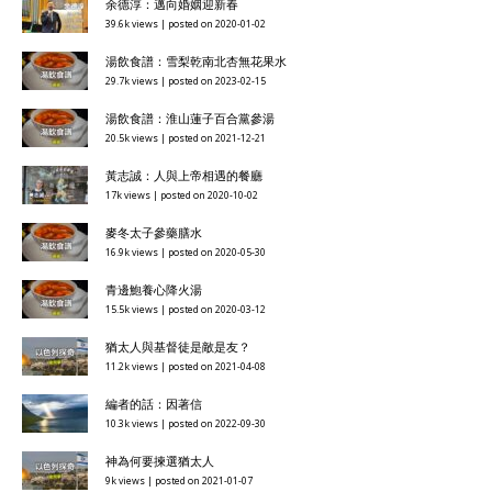
余德淳：邁向婚姻迎新春
39.6k views
|
posted on 2020-01-02
湯飲食譜：雪梨乾南北杏無花果水
29.7k views
|
posted on 2023-02-15
湯飲食譜：淮山蓮子百合黨參湯
20.5k views
|
posted on 2021-12-21
黃志誠：人與上帝相遇的餐廳
17k views
|
posted on 2020-10-02
麥冬太子參藥膳水
16.9k views
|
posted on 2020-05-30
青邊鮑養心降火湯
15.5k views
|
posted on 2020-03-12
猶太人與基督徒是敵是友？
11.2k views
|
posted on 2021-04-08
編者的話：因著信
10.3k views
|
posted on 2022-09-30
神為何要揀選猶太人
9k views
|
posted on 2021-01-07