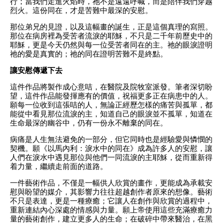
行；當我們走進火焰時，祂不是遠遠呼喊，而是陪伴我們穿越
烈火。這份同在，才是苦難中最深的安慰。
那位弟兄的見證，以及這幅畫的誕生，正是這個真理的寫照。
那位在病房裡為受苦者流淚的耶穌，不只是二千年前歷史中的
耶穌，更是今天仍然與每一位受苦者同在的主。祂的眼淚證明
祂的愛是真實的；祂的同在證明苦難不是終點。
讓安慰傳遞下去
這件作品將製作成心意咭，在醫院及院牧室派發。筆者深切盼
望，這件作品能發揮應有的價值，祝福更多正在病患中的人。
願每一位收到這張咭的人，無論正經歷怎樣的痛苦與孤單，都
能從中看見那位流淚的主，知道自己的眼淚並不孤單，知道在
生命最深的幽谷中，仍有一份永不離棄的同在。
病痛是人生無法避免的一部分，但它同時也是經驗愛與憐憫的
契機。願《以馬內利：淚水中的同在》成為許多人的安慰，讓
人們在淚水中遇見那位與他們一同流淚的主耶穌，從而重新得
着力量，繼續走前面的道路。
一件藝術作品，不僅是一幅供人欣賞的畫作，更能成為承載安
慰與盼望的媒介，其影響力往往超越創作者原來的想像。藝術
不只是表達，更是一種療癒；它讓人在創作與欣賞的過程中，
重新連結內心深處的情感與力量。願上帝使用這些充滿療癒力
量的藝術創作，建立更多人的生命；在破碎中帶來醫治，在黑