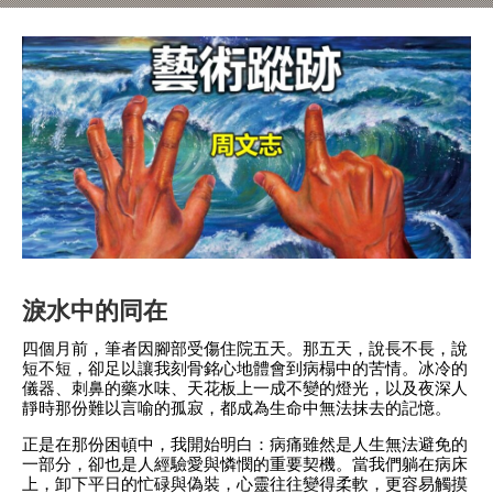
淚水中的同在
四個月前，筆者因腳部受傷住院五天。那五天，說長不長，說
短不短，卻足以讓我刻骨銘心地體會到病榻中的苦情。冰冷的
儀器、刺鼻的藥水味、天花板上一成不變的燈光，以及夜深人
靜時那份難以言喻的孤寂，都成為生命中無法抹去的記憶。
正是在那份困頓中，我開始明白：病痛雖然是人生無法避免的
一部分，卻也是人經驗愛與憐憫的重要契機。當我們躺在病床
上，卸下平日的忙碌與偽裝，心靈往往變得柔軟，更容易觸摸