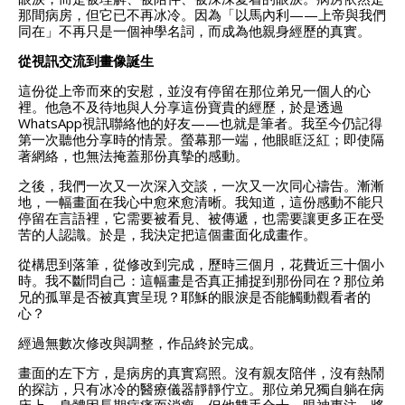
那間病房，但它已不再冰冷。因為「以馬內利——上帝與我們
同在」不再只是一個神學名詞，而成為他親身經歷的真實。
從視訊交流到畫像誕生
這份從上帝而來的安慰，並沒有停留在那位弟兄一個人的心
裡。他急不及待地與人分享這份寶貴的經歷，於是透過
WhatsApp視訊聯絡他的好友——也就是筆者。我至今仍記得
第一次聽他分享時的情景。螢幕那一端，他眼眶泛紅；即使隔
著網絡，也無法掩蓋那份真摯的感動。
之後，我們一次又一次深入交談，一次又一次同心禱告。漸漸
地，一幅畫面在我心中愈來愈清晰。我知道，這份感動不能只
停留在言語裡，它需要被看見、被傳遞，也需要讓更多正在受
苦的人認識。於是，我決定把這個畫面化成畫作。
從構思到落筆，從修改到完成，歷時三個月，花費近三十個小
時。我不斷問自己：這幅畫是否真正捕捉到那份同在？那位弟
兄的孤單是否被真實呈現？耶穌的眼淚是否能觸動觀看者的
心？
經過無數次修改與調整，作品終於完成。
畫面的左下方，是病房的真實寫照。沒有親友陪伴，沒有熱鬧
的探訪，只有冰冷的醫療儀器靜靜佇立。那位弟兄獨自躺在病
床上，身體因長期病痛而消瘦，但他雙手合十，眼神專注，將