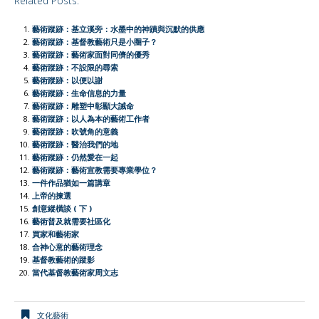
Related Posts:
c
a
C
i
n
a
i
p
a
e
t
h
t
e
i
n
y
r
藝術蹤跡：基立溪旁：水墨中的神蹟與沉默的供應
b
s
a
t
l
t
L
e
藝術蹤跡：基督教藝術只是小圈子？
藝術蹤跡：藝術家面對同儕的優秀
o
A
t
e
F
i
藝術蹤跡：不設限的尋索
o
p
r
r
n
藝術蹤跡：以便以謝
藝術蹤跡：生命信息的力量
k
p
i
k
藝術蹤跡：雕塑中彰顯大誡命
e
藝術蹤跡：以人為本的藝術工作者
藝術蹤跡：吹號角的意義
n
藝術蹤跡：醫治我們的地
d
藝術蹤跡：仍然愛在一起
l
藝術蹤跡：藝術宣教需要專業學位？
一件作品猶如一篇講章
y
上帝的揀選
創意縱橫談 ( 下 )
藝術普及就需要社區化
買家和藝術家
合神心意的藝術理念
基督教藝術的蹤影
當代基督教藝術家周文志
文化藝術