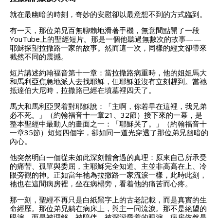
就在最幽暗的時刻，奇妙的安慰卻以最意想不到的方式臨到。
有一天，那位弟兄百無聊賴地滑著手機，無意間點開了一段
YouTube上的聖經短片。那是一個他聽過無數次的故事——
耶穌探望拉撒路一家的故事。然而這一次，同樣的經文卻帶來
截然不同的震撼。
短片講述約翰福音第十一章：當拉撒路病重時，他的姐姐馬大
和馬利亞焦急地派人去找耶穌，但耶穌並沒有立刻趕到。當祂
抵達伯大尼時，拉撒路已經在墳墓裡四天了。
馬大和馬利亞哭着對耶穌說：「主啊，你若早在這裡，我兄弟
必不死。」（約翰福音十一章21、32節）接下來的一幕，是
整本聖經中最動人的畫面之一：「耶穌哭了。」（約翰福音十
一章35節）短短四個字，卻如同一道光穿透了那位弟兄幽暗的
內心。
他突然明白一個從未如此深刻體會過的真理：原來自己所承受
的痛苦、孤單與委屈，主耶穌完全知道。主並非高高在上、冷
眼旁觀的神。正如當年祂為拉撒路一家流淚一樣，此時此刻，
祂也在這間病房裡，坐在病榻旁，看着他的痛苦而心疼。
那一刻，聖經不再只是白紙黑字上的古老記載，而是真實的生
命經歷。那位弟兄躺在病床上，與主一同流淚。那不是絕望的
眼淚，而是被理解、被陪伴、被深深愛着的眼淚。病房依然是