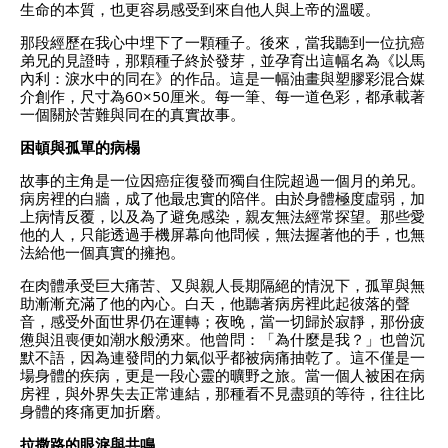
生命的本質，也更容易感受到來自他人與上帝的溫暖。
那段經歷在我心中埋下了一顆種子。後來，當我聽到一位抗癌
弟兄的見證時，那顆種子終於發芽，並孕育出這幅名為《以馬
內利：淚水中的同在》的作品。這是一幅油畫與塑膠彩混合媒
介創作，尺寸為60×50厘米。每一筆、每一道色彩，都承載著
一個關於苦難與同在的真實故事。
困頓與孤單的病榻
故事的主角是一位因癌症復發而獨自住院超過一個月的弟兄。
病房裡的白牆，成了他最忠實的陪伴。由於身體極度虛弱，加
上病情反覆，以及為了避免感染，親友無法經常探望。那些愛
他的人，只能透過手機屏幕向他問候，無法握著他的手，也無
法給他一個真實的擁抱。
在肉體承受巨大痛苦、又與親人長期隔絕的情況下，孤單與無
助漸漸充滿了他的內心。白天，他聽著病房裡此起彼落的聲
音，感受外面世界仍在運轉；夜晚，當一切歸於寂靜，那份疲
憊與沮喪便如潮水般湧來。他曾問：「為什麼是我？」也曾沉
默不語，因為連發問的力氣似乎都被病痛抽乾了。這不僅是一
場身體的疾病，更是一段心靈的曠野之旅。當一個人被困在病
房裡，與外界失去正常連結，那種看不見盡頭的等待，往往比
身體的疼痛更加折磨。
拉撒路的眼淚與共鳴