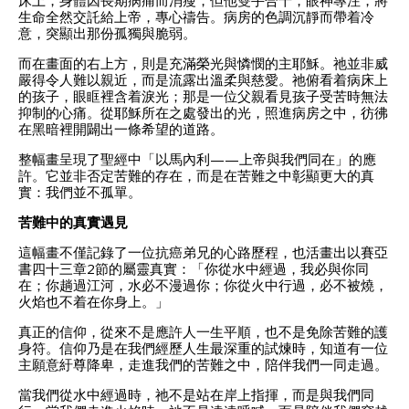
生命全然交託給上帝，專心禱告。病房的色調沉靜而帶着冷
意，突顯出那份孤獨與脆弱。
而在畫面的右上方，則是充滿榮光與憐憫的主耶穌。祂並非威
嚴得令人難以親近，而是流露出溫柔與慈愛。祂俯看着病床上
的孩子，眼眶裡含着淚光；那是一位父親看見孩子受苦時無法
抑制的心痛。從耶穌所在之處發出的光，照進病房之中，彷彿
在黑暗裡開闢出一條希望的道路。
整幅畫呈現了聖經中「以馬內利——上帝與我們同在」的應
許。它並非否定苦難的存在，而是在苦難之中彰顯更大的真
實：我們並不孤單。
苦難中的真實遇見
這幅畫不僅記錄了一位抗癌弟兄的心路歷程，也活畫出以賽亞
書四十三章2節的屬靈真實：「你從水中經過，我必與你同
在；你趟過江河，水必不漫過你；你從火中行過，必不被燒，
火焰也不着在你身上。」
真正的信仰，從來不是應許人一生平順，也不是免除苦難的護
身符。信仰乃是在我們經歷人生最深重的試煉時，知道有一位
主願意紆尊降卑，走進我們的苦難之中，陪伴我們一同走過。
當我們從水中經過時，祂不是站在岸上指揮，而是與我們同