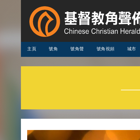
主頁
號角
號角聲
號角視頻
城市