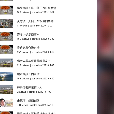
湯飲食譜：淮山蓮子百合黨參湯
20.5k views
|
posted on 2021-12-21
黃志誠：人與上帝相遇的餐廳
17k views
|
posted on 2020-10-02
麥冬太子參藥膳水
16.9k views
|
posted on 2020-05-30
青邊鮑養心降火湯
15.5k views
|
posted on 2020-03-12
猶太人與基督徒是敵是友？
11.2k views
|
posted on 2021-04-08
編者的話：因著信
10.3k views
|
posted on 2022-09-30
神為何要揀選猶太人
9k views
|
posted on 2021-01-07
余德淳：婚姻創路
8.1k views
|
posted on 2021-04-11
湯飲食譜：五指毛桃土茯苓淮山