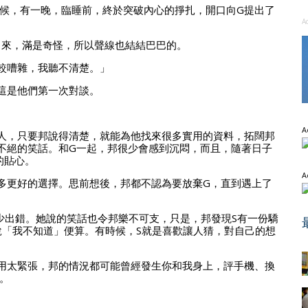
候，有一晚，臨睡前，終於突破內心的掙扎，開口向G提出了
A
出來，滿是奇怪，所以聲線也結結巴巴的。
較嘈雜，我聽不清楚。」
這是他們第一次對談。
A
人，只要邦說得清楚，就能為他找來很多實用的資料，拓闊邦
不絕的笑話。和G一起，邦很少會感到沉悶，而且，隨著日子
的貼心。
A
多更好的選擇。思前想後，邦都不認為要放棄G，直到遇上了
少出錯。她說的笑話也令邦樂不可支，只是，邦發現S有一份驕
說「我不知道」便算。有時候，S就是喜歡讓人猜，對自己的想
。
用太緊張，邦的情況都可能曾經發生你和我身上，評手機、換
。