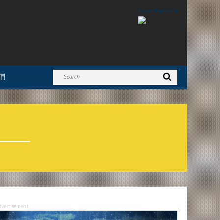
Advertisement
們
dvertisement