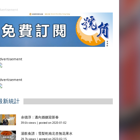
dvertisement
dvertisement
dvertisement
最新統計
余德淳：邁向婚姻迎新春
39.6k views
|
posted on 2020-01-02
湯飲食譜：雪梨乾南北杏無花果水
29.7k views
|
posted on 2023-02-15