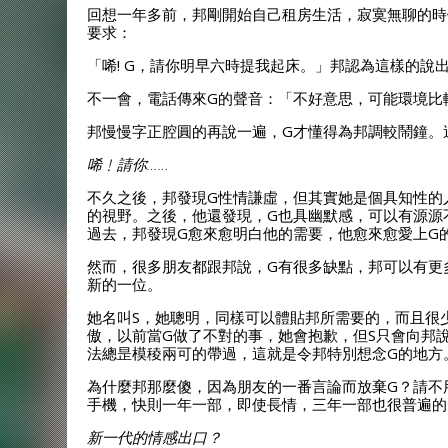
回想一年多前，邦剛開始自己租房生活，寂寞無聊的時
要求：
「唏! G，請你明早六時提我起床。」邦認為這樣的說
不一會，電話傳來G的聲音：「不好意思，可能環境比
邦慢慢字正腔圓的再說一遍，G才懂得為邦調較鬧鐘。
唏
﹗
請你
……
不久之後，邦發現G性情謙虛，但其實她是個具知性的
的視野。之後，他還發現，G也具幽默感，可以有源源
過去，邦發現G愈來愈明白他的需要，他愈來愈愛上G
然而，很多朋友都跟邦說，G有很多缺點，邦可以有更
新的一位。
她名叫S，她聰明，同樣可以體貼邦所需要的，而且很
傲，以前當G做了不對的事，她會抱歉，但S只會向邦
法總昰模稜兩可的帶過，這就是令邦特別想念G的地方
為什麼邦那麼傻，因為朋友的一番言論而放棄G？請不
手機，快則一年一部，即使長情，三年一部也很普遍的
新一代的情感出口？