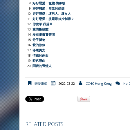
e
好好戀愛：寵物∙情緣後
好好戀愛：無效的婚姻
n
好好戀愛：壞男人、壞女人
d
好好戀愛：捉緊最後控制權？
l
你脫單 我落單
愛情斷捨離
y
愛在虛擬實體間
分手博物
愛的教條
移居男女
情緒的兩面
時代戀曲
閨密的舊情人
戀愛婚姻
2022-03-22
CCHC Hong Kong
No 
RELATED POSTS