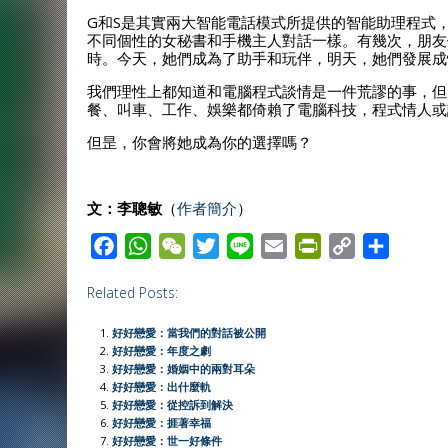
G和S是其實兩大智能電話模式所提供的智能助理程式
不同個性的女秘書和手機主人對話一樣。有幾次，朋友
時。今天，她們成為了助手和玩伴，明天，她們發展成
我們理性上都知道和電腦程式談情是一件荒謬的事，但
餐、叫車、工作、娛樂都倚賴了電腦科技，程式情人或
但昰，你會將她成為你的選擇嗎？
文：李聰敏
（
作者簡介
）
F
W
W
T
L
E
P
C
S
a
h
e
w
i
m
r
o
h
Related Posts:
c
a
C
i
n
a
i
p
a
e
t
h
t
e
i
n
y
r
好好戀愛：當我們的對話被公開
b
s
a
t
l
t
L
e
好好戀愛：年度之劇
好好戀愛：婚姻中的兩對耳朵
o
A
t
e
F
i
好好戀愛：出什麼軌
o
p
r
r
n
好好戀愛：從控訴到解決
好好戀愛：捱著幸福
k
p
i
k
好好戀愛：世一好條件