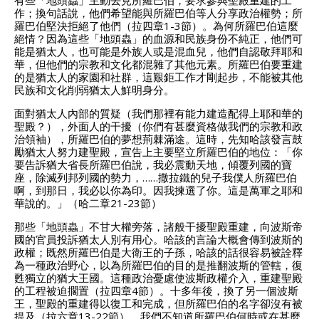
有些「地頭蟲」主動去見所羅巴伯，要求參與聖殿重建的工
作；換句話說，他們希望能與所羅巴伯等人分享政治權勢；所
羅巴伯堅決拒絕了他們（拉四章1-3節）。為何所羅巴伯這麼
絕情？因為這些「地頭蟲」的血源和民族身份不純正，他們可
能是猶太人，也可能是外族人或是混血兒，他們自認敬拜耶和
華，但他們的宗教和文化都混雜了其他元素。所羅巴伯要重建
的是猶太人的家園和社群，這艱鉅工作才剛起步，不能被其他
民族和文化削弱猶太人鮮明身分。
面對猶太人內部的質疑（我們那裡有能力建造配得上耶和華的
聖殿？），外面人的干擾（你們有甚麼資格做我們的宗教和政
治領袖），所羅巴伯的夢想荊棘滿途。這時，先知哈該發言鼓
勵猶太人努力建聖殿，宣告上主要堅立所羅巴伯的地位：「你
要告訴猶大省長所羅巴伯說，我必震動天地，傾覆列國的寶
座，除滅列邦列國的勢力，……撒拉鐵的兒子我僕人所羅巴伯
啊，到那日，我必以你為印。因我揀選了你。這是萬軍之耶和
華說的。」（哈二章21-23節）
那些「地頭蟲」不甘大權旁落，諸般干擾聖殿重建，向波斯帝
國的官員投訴猶太人別有用心。哈該的言論大概會傳到波斯的
政權；既然所羅巴伯是大衛王的子孫，哈該的話很容易被詮釋
為一種政治野心，以為所羅巴伯的目的是推翻波斯的管轄，復
甦獨立的猶大王國。這種政治憂慮使波斯政權介入，重建聖殿
的工程被迫擱置（拉四章4節）。十多年後，換了另一個波斯
王，聖殿的重建得以復工和完成，但所羅巴伯的名字卻沒有被
提及（拉六章13-22節）。我們不知道所羅巴伯何時或在甚麼