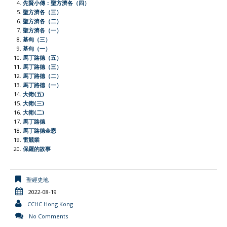
先賢小傳：聖方濟各（四）
o
p
r
r
n
聖方濟各（三）
聖方濟各（二）
k
p
i
k
聖方濟各（一）
e
基甸（三）
基甸（一）
n
馬丁路德（五）
d
馬丁路德（三）
l
馬丁路德（二）
馬丁路德（一）
y
大衛(五)
大衛(三)
大衛(二)
馬丁路德
馬丁路德金恩
雷競業
保羅的故事
聖經史地
2022-08-19
CCHC Hong Kong
No Comments