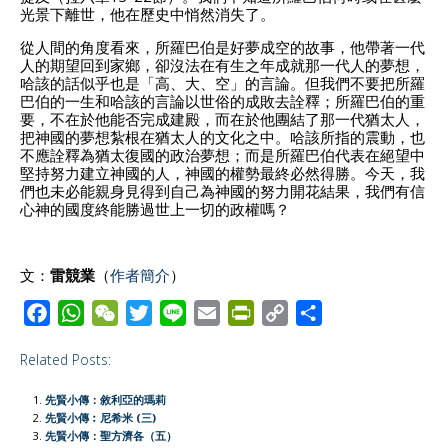
光景下離世，他在歷史中悄然消失了。
從人間的角度看來，所羅巴伯是好夢成空的故事，他帶著一代
人的期望回到家鄉，卻沒法在有生之年成就那一代人的夢想，
哈該的話似乎也是「高、大、空」的言論。但我們不要把所羅
巴伯的一生和哈該的言論以世俗的成敗去詮釋；所羅巴伯的重
要，不在於他能否完成建殿，而在於他團結了那一代猶太人，
把神國的夢想紮根在猶太人的文化之中。哈該所指的震動，也
不應詮釋為猶太復國的政治夢想；而是所羅巴伯代表在絕望中
堅持努力建立神國的人，神國的權勢最終必然得勝。今天，我
們也未必能親身見得到自己為神國的努力開花結果，我們有信
心神的國度終能勝過世上一切的政權嗎？
文：
雷競業
（
作者簡介
）
F
W
W
T
L
E
P
C
S
a
h
e
w
i
m
r
o
h
Related Posts:
c
a
C
i
n
a
i
p
a
e
t
h
t
e
i
n
y
r
先賢小傳：敘利亞的瑪莉
b
s
a
t
l
t
L
e
先賢小傳︰尼希米 (三)
先賢小傳：聖方濟各（五）
o
A
t
e
F
i