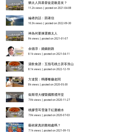
黃志誠：人與上帝相遇的餐廳
17k views
|
posted on 2020-10-02
麥冬太子參藥膳水
16.9k views
|
posted on 2020-05-30
青邊鮑養心降火湯
15.5k views
|
posted on 2020-03-12
猶太人與基督徒是敵是友？
11.2k views
|
posted on 2021-04-08
編者的話：因著信
10.3k views
|
posted on 2022-09-30
神為何要揀選猶太人
9k views
|
posted on 2021-01-07
余德淳：婚姻創路
8.1k views
|
posted on 2021-04-11
湯飲食譜：五指毛桃土茯苓淮山
8.1k views
|
posted on 2022-12-19
方達賢：嗎哪餐廳老闆