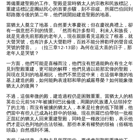
籌備重建聖殿的工作。聖殿是當時猶太人的宗教和民族標記，
重建這標記是團結民心的首要步驟，刻不容緩。所羅巴伯回到
耶路撒冷後的第二年，他們就開始建造聖殿的地基。
當猶太人奠立了地基，自然要大事慶祝；但在慶祝典禮上，卻
有一個意想不到的情景。「然而有許多祭司、利未人和族長，
就是見過先前那殿的老年人，現在親眼看見這殿立了根基，就
大聲哭號，也有許多人大聲歡呼，百姓不能分辨歡呼的聲音或
哭號的聲音。」（拉三章12-13節）為何在這大喜的日子，那
老年人是哭號？
一方面，他們可能是喜極而泣，他們沒有想過能夠在有生之年
見到聖殿重建，更可能的解釋：他們見過以前那宏偉的聖殿，
與現在見到的地基相比，他們不禁悲從中來；在這個卑微的地
基上建造的殿，如何能夠表達耶和華的威嚴尊榮？如何能象徵
猶太人的復興？
不過，這個卑微的殿，建造過程仍是困難重重。當猶太人的精
英在公元前587年被擄到巴比倫後，周圍的民族遷入佔領掉空
了的土地；而沒有被擄的猶太人，本來是社會的低下階層，他
們當中有些人已成為社群中的領袖。現在所羅巴伯帶領一批根
正苗紅的猶太人回來重建聖殿，同時是一種政治行動，表示他
們才是以色列地的合法領袖。那些本來有權勢的領袖（俗稱地
頭蟲）自然感到不滿。