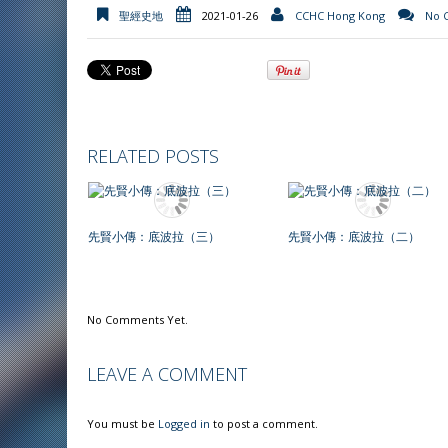
聖經史地
2021-01-26
CCHC Hong Kong
No 
RELATED POSTS
先賢小傳：底波拉（三）
先賢小傳：底波拉（二）
No Comments Yet.
LEAVE A COMMENT
You must be
Logged in
to post a comment.