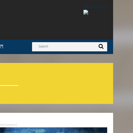
Advertisement
們
dvertisement