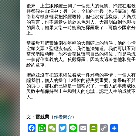
後來，上主跟掃羅王開了一個更大的玩笑。掃羅在追殺
伴都躱在山洞中；另一次，全旅的士兵（包括掃羅）都
衛都有機會輕易把掃羅殺掉，但他沒有這樣做。大衛成
的誓言，也不願意失信於以色列人。大衛明白到他與掃
的興衰；如果大衛一時衝動把掃羅殺了，可能令國家分
上。
當撒母耳把膏油倒在年輕的大衛頭上的時候，他的心情
空頭支票？聖經沒有說，我們無法知道。我們可以看到
當形勢險惡時，他不會苟且留戀自己的權位，而是急流
一個背信棄義的人。反觀掃羅，因為太過著意他和兒子
給約拿單。
聖經並沒有把追求權位看成一件邪惡的事情，一個人有
醒我們，個人的操守比權位的得失更重要。如果時不與
的良心，那我們已經是一個輸家了。一個人的事業成敗
與敗中都保持對上主和對人的忠誠，認定人生的成就不
人。
文：
雷競業
（
作者簡介
）
F
W
W
T
L
E
P
C
S