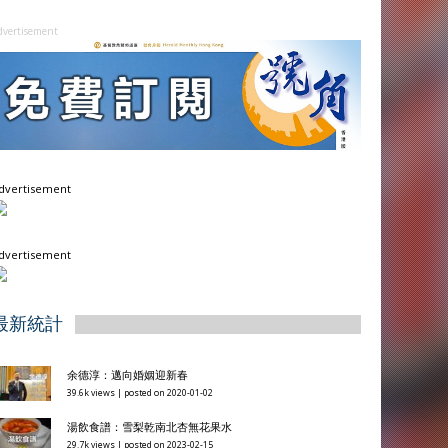
dvertisement
dvertisement
dvertisement
最新統計
余德淳：邁向婚姻迎新春
39.6k views
|
posted on 2020-01-02
湯飲食譜：雪梨乾南北杏無花果水
29.7k views
|
posted on 2023-02-15