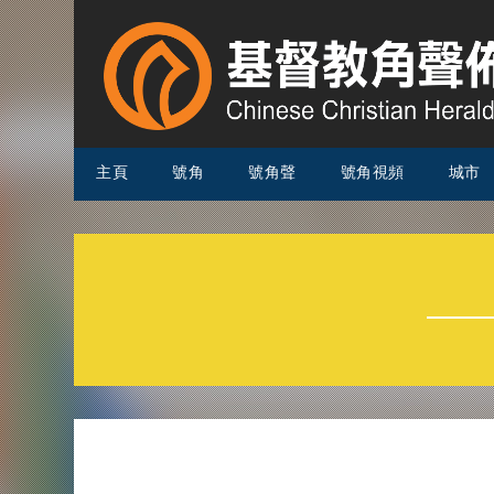
主頁
號角
號角聲
號角視頻
城市