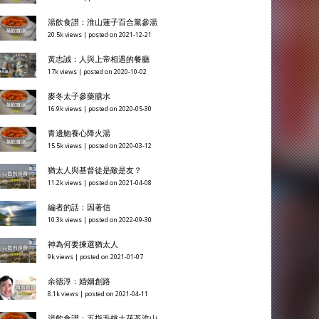
湯飲食譜：淮山蓮子百合黨參湯
20.5k views
|
posted on 2021-12-21
黃志誠：人與上帝相遇的餐廳
17k views
|
posted on 2020-10-02
麥冬太子參藥膳水
16.9k views
|
posted on 2020-05-30
青邊鮑養心降火湯
15.5k views
|
posted on 2020-03-12
猶太人與基督徒是敵是友？
11.2k views
|
posted on 2021-04-08
編者的話：因著信
10.3k views
|
posted on 2022-09-30
神為何要揀選猶太人
9k views
|
posted on 2021-01-07
余德淳：婚姻創路
8.1k views
|
posted on 2021-04-11
湯飲食譜：五指毛桃土茯苓淮山