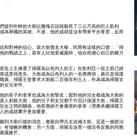
們提到年輕的大衛以幾塊石頭就殺死了三公尺高的巨人歌利
成為舉國的英雄。不過，他的成就並沒有帶來平步青雲，反而
信和對神的信心。當大衛聲名大噪，民間有這樣的口號：「掃
他的戰績之上，當有人比他更威風時，他自然擔心自己的權力
宣告上主揀選了掃羅為以色列人的王）在歌利亞一役之前已經
A
算或患得患失。大衛成為以色列人的一名將將領，責任是保護
職責。掃羅王曾要求大衛殺二百個非利士人，作為成為掃羅女
的女兒米甲。
他的長子約拿單也成為大衛摯友；面對他的兒女都成為大衛的
派人刺殺大衛，他的兒子和女兒都千方百計保護大衛，掃羅王
兒女之間的關係，他答應絕不會傷害約拿單（理應承繼掃羅王
人的成就攀升更加重要。
聽到大衛行蹤的消息，會親自帶兵去追補大衛。這是一個政治
）有侵略的機會；另一方面，掃羅去迫害一個沒有反叛的同胞
展露鋒芒。