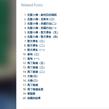
a
h
e
w
i
m
r
o
h
Related Posts:
c
a
C
i
n
a
i
p
a
e
t
h
t
e
i
n
y
r
先賢小傳：敘利亞的瑪莉
b
s
a
t
l
t
L
e
先賢小傳︰尼希米 (三)
先賢小傳：所羅巴伯(二)
o
A
t
e
F
i
先賢小傳：所羅巴伯(一)
o
p
r
r
n
先賢小傳：聖方濟各（五）
先賢小傳：聖方濟各（四）
k
p
i
k
聖方濟各（三）
e
聖方濟各（二）
聖方濟各（一）
n
基甸（三）
d
基甸（一）
l
馬丁路德（五）
馬丁路德（三）
y
馬丁路德（二）
大衛(五)
大衛(三)
馬丁路德
馬丁路德金恩
雷競業
保羅的故事