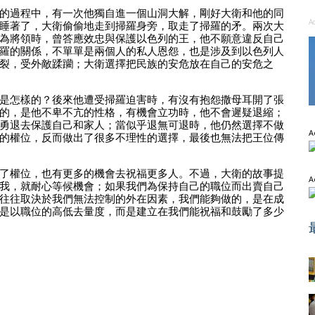
的過程中，有一次他獨自進一個山洞大解，剛好大衛和他的同
A
睡著了，大衛偷偷地走到掃羅身旁，取走了掃羅的矛。兩次大
為將領時，曾答應效忠與保護以色列的王，他不願意違反自己
羅的關係，不單單是兩個人的私人恩怨，也是涉及到以色列人
裂，受外敵蹂躪；大衛選擇把民族的安危放在自己的安危之
是怎樣的？後來他遭受掃羅迫害時，有沒有抱怨撒母耳開了張
的，是他不卑不亢的性格，有機會立功時，他不會遲疑退縮；
勇退去保護自己和家人；當似乎退無可退時，他仍然選擇不做
A
的權位，反而做出了很多不理性的選擇，最後也無法把王位傳
了權位，也有更多的機會去祝福更多人。不過，大衛的故事提
A
我，就耐心等候機會；如果我們為保持自己的職位而出賣自己
往往取決於我們無法控制的外在因素，我們能夠做的，是在成
是以職位的高低去量度，而是建立在我們能祝福和鼓勵了多少