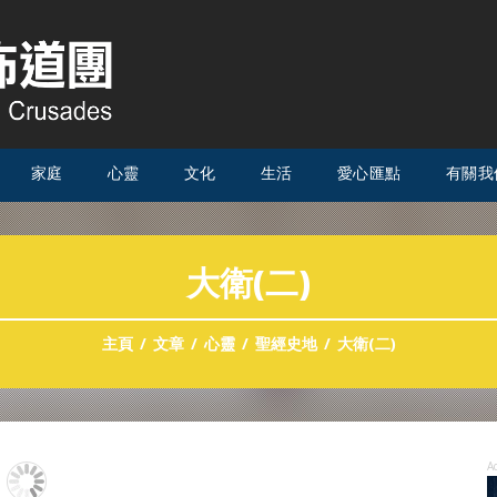
家庭
心靈
文化
生活
愛心匯點
有關我
大衛(二)
主頁
文章
心靈
聖經史地
大衛(二)
A