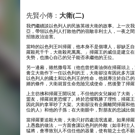
先賢小傳：
大衛(二)
我們繼續談以色列人的民族英雄大衛的故事。上一次我
亞，帶領以色列人打敗他們的宿敵非利士人，一夜之間
招致政治迫害。
當時的以色列王叫掃羅，他本身不是個壞人，卻缺乏自
羅殺死千千，大衛殺死萬萬。」掃羅王的威信是建立在
失勢，也擔心自己的兒子能否承繼他的王位。
另一邊廂，雖然撒母耳（他也曾把膏油倒在掃羅頭上，
膏立大衛作下一任以色列的王，大衛卻沒有因此多方謀
以色列人的國土和以色列王的性命，他就專注於自己的
婿的條件，大衛就冒生命危險完成使命，然後娶了掃羅
上主彷彿和掃羅王開玩笑，不但他的女兒嫁給了大衛，
盟友，掃羅就更恐懼了。終於恐懼戰勝了理性，掃羅王
因此與約拿單吵了大架。大衛卻沒有企圖離間掃羅和他
位的人）和他的子孫；在大衛眼中，對朋友的忠誠比個
當掃羅要追殺大衛，大衛只好四處流氓逃避。如果掃羅
上愚蠢的做法，一方面會讓以色列的外敵（如非利士人
猛將，會導致別人不信任他的器量，使有能之士也不願