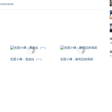
Comments
7.
7.
先賢小傳：底波拉（一）
先賢小傳：敘利亞的瑪莉