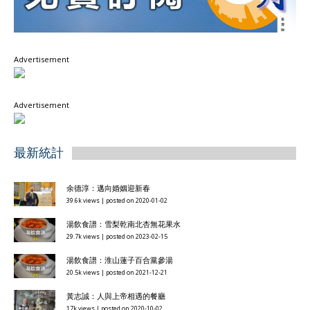
Advertisement
Advertisement
最新統計
余德淳：邁向婚姻迎新春
39.6k views
|
posted on 2020-01-02
湯飲食譜：雪梨乾南北杏無花果水
29.7k views
|
posted on 2023-02-15
湯飲食譜：淮山蓮子百合黨參湯
20.5k views
|
posted on 2021-12-21
黃志誠：人與上帝相遇的餐廳
17k views
|
posted on 2020-10-02