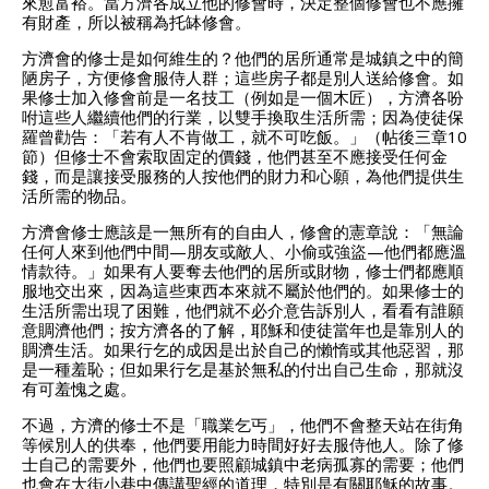
來愈富裕。當方濟各成立他的修會時，決定整個修會也不應擁
有財產，所以被稱為托缽修會。
方濟會的修士是如何維生的？他們的居所通常是城鎮之中的簡
陋房子，方便修會服侍人群；這些房子都是別人送給修會。如
果修士加入修會前是一名技工（例如是一個木匠），方濟各吩
咐這些人繼續他們的行業，以雙手換取生活所需；因為使徒保
羅曾勸告：「若有人不肯做工，就不可吃飯。」（帖後三章10
節）但修士不會索取固定的價錢，他們甚至不應接受任何金
錢，而是讓接受服務的人按他們的財力和心願，為他們提供生
活所需的物品。
方濟會修士應該是一無所有的自由人，修會的憲章說：「無論
任何人來到他們中間—朋友或敵人、小偷或強盜—他們都應溫
情款待。」如果有人要奪去他們的居所或財物，修士們都應順
服地交出來，因為這些東西本來就不屬於他們的。如果修士的
生活所需出現了困難，他們就不必介意告訴別人，看看有誰願
意賙濟他們；按方濟各的了解，耶穌和使徒當年也是靠別人的
賙濟生活。如果行乞的成因是出於自己的懶惰或其他惡習，那
是一種羞恥；但如果行乞是基於無私的付出自己生命，那就沒
有可羞愧之處。
不過，方濟的修士不是「職業乞丐」，他們不會整天站在街角
等候別人的供奉，他們要用能力時間好好去服侍他人。除了修
士自己的需要外，他們也要照顧城鎮中老病孤寡的需要；他們
也會在大街小巷中傳講聖經的道理，特別是有關耶穌的故事。