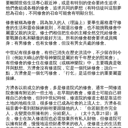
要離開世俗生活專心親近神，或是有特別的使命要終生追求，
他們會組成各種的修會，追求共同的夢想（有時信徒叫這類夢
想為召命)，不同修會的召命可能會有明顯分別。
修會被稱為修會，因為加入的人（理論上）要畢生嚴格遵守修
會的生活和靈命操練規則，不能退出修會，也不能挑戰修會中
屬靈父親的決定。修士們相信把生命的主權全然交托給修會，
要戰勝自私和驕傲的最好方法。所有的修會都會要求成員獨
身；有男修會，也有女修會，但沒有男女共處的修會。
中世紀有很多修會，有些已消失在歷史洪流中，不少留存到今
日（例如大嶼山的聖母神樂院是屬於有千年歷史的熙篤會）。
有些修會的修士住在修道院（或稱神樂院）中，主要職責是敬
拜與默想。方濟會沒有修道院，它是一個托缽修會；說白一
點，方濟會是一個乞丐修會，「行乞」是這些修士的重要屬靈
操練。
方濟各以前成立的修會，多是修道院式的修會。通常一間修道
院會擁有附近的一些土地，在早期的教會，修道士可能自己耕
種自己的食物，但到中世紀時候，修道院的修道士都是靠這些
土地的地租生活，很多修士已成為社會的上流人士。方濟各在
福音書中看到耶穌的吩咐要跟隨他的人：「你若願意作完全
人，去變賣你所擁有的，分給窮人。」（太十九章21節）過
去，修士在加入修道院也必需放棄所有私人財物，但修道院可
以擁有財產，慢慢地這些財產帶來的收入，使修道士的生活愈