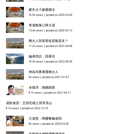
麥冬太子參藥膳水
16.9k views
|
posted on 2020-05-30
青邊鮑養心降火湯
15.4k views
|
posted on 2020-03-12
猶太人與基督徒是敵是友？
11.2k views
|
posted on 2021-04-08
編者的話：因著信
10.3k views
|
posted on 2022-09-30
神為何要揀選猶太人
9k views
|
posted on 2021-01-07
余德淳：婚姻創路
8.1k views
|
posted on 2021-04-11
湯飲食譜：五指毛桃土茯苓淮山
8.1k views
|
posted on 2022-12-19
方達賢：嗎哪餐廳老闆
8k views
|
posted on 2020-05-30
衞斯理大樓暨國際禮拜堂