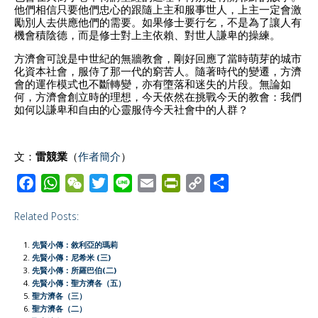
他們相信只要他們忠心的跟隨上主和服事世人，上主一定會激
勵別人去供應他們的需要。如果修士要行乞，不是為了讓人有
機會積陰德，而是修士對上主依賴、對世人謙卑的操練。
方濟會可說是中世紀的無牆教會，剛好回應了當時萌芽的城市
化資本社會，服侍了那一代的窮苦人。隨著時代的變遷，方濟
會的運作模式也不斷轉變，亦有墮落和迷失的片段。無論如
何，方濟會創立時的理想，今天依然在挑戰今天的教會：我們
如何以謙卑和自由的心靈服侍今天社會中的人群？
文：
雷競業
（
作者簡介
）
F
W
W
T
L
E
P
C
S
a
h
e
w
i
m
r
o
h
Related Posts:
c
a
C
i
n
a
i
p
a
e
t
h
t
e
i
n
y
r
先賢小傳：敘利亞的瑪莉
b
s
a
t
l
t
L
e
先賢小傳︰尼希米 (三)
先賢小傳：所羅巴伯(二)
o
A
t
e
F
i
先賢小傳：聖方濟各（五）
o
p
r
r
n
聖方濟各（三）
聖方濟各（二）
k
p
i
k