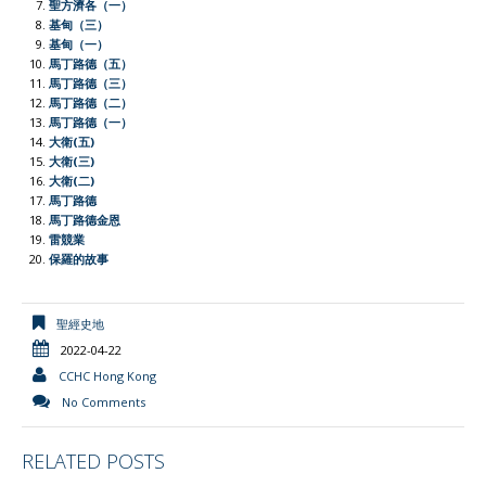
聖方濟各（一）
e
基甸（三）
基甸（一）
n
馬丁路德（五）
d
馬丁路德（三）
l
馬丁路德（二）
馬丁路德（一）
y
大衛(五)
大衛(三)
大衛(二)
馬丁路德
馬丁路德金恩
雷競業
保羅的故事
聖經史地
2022-04-22
CCHC Hong Kong
No Comments
RELATED POSTS