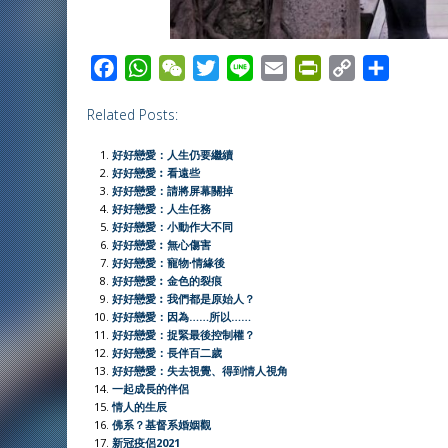
F
W
W
T
L
E
P
C
S
a
h
e
w
i
m
r
o
h
Related Posts:
c
a
C
i
n
a
i
p
a
e
t
h
t
e
i
n
y
r
好好戀愛：人生仍要繼續
b
s
a
t
l
t
L
e
好好戀愛︰看遠些
好好戀愛：請將屏幕關掉
o
A
t
e
F
i
好好戀愛：人生任務
o
p
r
r
n
好好戀愛：小動作大不同
好好戀愛︰無心傷害
k
p
i
k
好好戀愛：寵物∙情緣後
e
好好戀愛︰金色的裂痕
好好戀愛︰我們都是原始人？
n
好好戀愛：因為……所以……
d
好好戀愛：捉緊最後控制權？
l
好好戀愛：長伴百二歲
好好戀愛：失去視覺、得到情人視角
y
一起成長的伴侶
情人的生辰
佛系？基督系婚姻觀
新冠疫侶2021