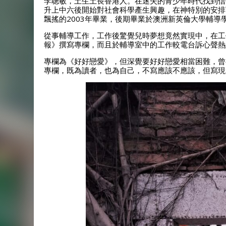
李聰敏，土生土長香港人。在迷失的青少年時代找到信
升上中六後開始對社會科學產生興趣，在神特別的安排下
飄搖的2003年畢業，後期畢業於澳洲新英倫大學輔導
從事輔導工作，工作後驚覺兒時夢想竟然實現中，在工
報》撰寫專欄，而且於輔導室中的工作較電台訴心聲熱
專欄為《好好戀愛》，但深覺要好好戀愛相當困難，曾
專欄，既為讀者，也為自己，不寫應該不應該，但寫現