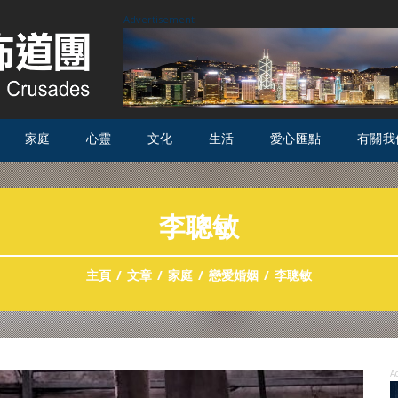
Advertisement
家庭
心靈
文化
生活
愛心匯點
有關我
李聰敏
主頁
文章
家庭
戀愛婚姻
李聰敏
A