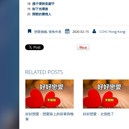
擋子彈與長廝守
卸下光環後
閨密的舊情人
戀愛婚姻
,
號角作者
2020-02-15
CCHC Hong Kong
RELATED POSTS
好好戀愛：戀愛路上的前輩與晚
好好戀愛：太憤怒了
輩