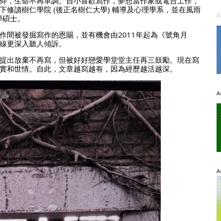
仰，生命不再單調。自小喜歡寫作，夢想當作家或電台工作，
修讀樹仁學院 (後正名樹仁大學) 輔導及心理學系，並在風雨
A
學碩士。
作間被發掘寫作的恩賜，並有機會由2011年起為《號角月
線更深入聽人傾訴。
提出放棄不再寫，但被好好戀愛學堂堂主任再三鼓勵。現在寫
實和世情。自此，文章越寫越有，因為經歷越活越深。
A
A