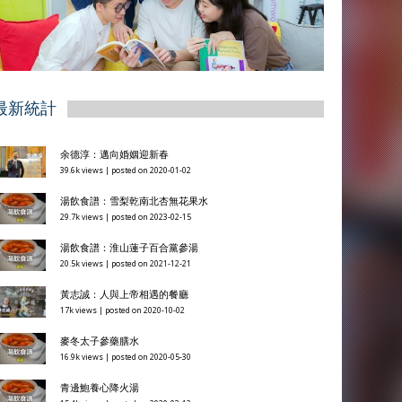
最新統計
余德淳：邁向婚姻迎新春
39.6k views
|
posted on 2020-01-02
湯飲食譜：雪梨乾南北杏無花果水
29.7k views
|
posted on 2023-02-15
湯飲食譜：淮山蓮子百合黨參湯
20.5k views
|
posted on 2021-12-21
黃志誠：人與上帝相遇的餐廳
17k views
|
posted on 2020-10-02
麥冬太子參藥膳水
16.9k views
|
posted on 2020-05-30
青邊鮑養心降火湯