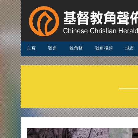
主頁
號角
號角聲
號角視頻
城市