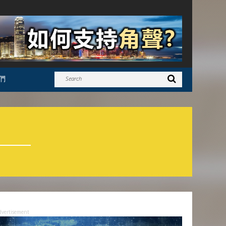
們
dvertisement