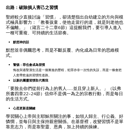
出路：破除損人害己之習慣
聖經較少直接討論「習慣」，卻清楚指出自幼建立的方向與模
式極具影響力：「教養孩童，使他走當行的道，就是到老他也
不偏離。」（箴言二十二章6節）這提醒我們，要引導人進入
一種可重複、可持續的生活節奏。
默想神的話
默想並非偶爾思考，而是不斷反覆、內化成為日常的思維模
式。
警惕：罪也會成為習慣
悔改與過聖潔生活是一個漸進的歷程，犯罪亦非一次性的失誤，而是一條會把
人愈帶愈遠的習慣性道路。
以新的屬靈習慣取代舊我
「要脫去你們從前行為上的舊人……並且穿上新人。」（以弗
所書四章22–24節）信仰不是偶一為之的宗教行動，而是每日
的生活方式。
心思更新是關鍵
學習關心上帝與主耶穌所關注的事，如領人歸主、行公義、好
憐憫，並每日與主保持親密關係。在基督裡，改變習慣不是單
靠意志力，而是靠聖靈、恩典，加上持續的操練。