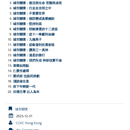
城市關懷：復活與生命 苦難與成長
o
A
t
e
F
i
城市關懷：行走在光明之中
o
p
r
r
n
城市關懷：不要愛世界
城市關懷：慎防變成貪愛錢財
k
p
i
k
城市關懷：堅持到底
e
城市關懷：耶穌揀選的十二使徒
城市關懷：從十一奉獻到金錢
n
城市關懷：九種果子
d
城市關懷：從歐遊到欣賞創造
l
城市關懷：讚美三一真神
城市關懷：溫柔的善行
y
城市關懷：我們失信 神卻信實不渝
喜樂如雨點
仁愛何處尋
愛武術 也談武俠劇
淺談做生意
疫下年輕新一代
目標主導 以人為本
城市關懷
2025-12-31
CCHC Hong Kong
No Comments