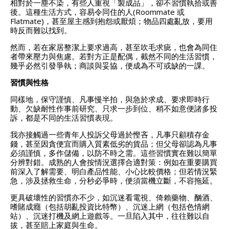
相對於一塵不染，有些人重視「製成品」，卻不習慣執拾或善
後。這種生活方式，容易令同住的人(Roommate 或
Flatmate)，甚至屋主感到抱怨或厭煩；物品四處亂放，要用
時反而難以找到。
然而，若在家居整潔上要求過高，甚至吹毛求疵，也會為同住
者帶來壓力與焦慮。若對方正是配偶，截然不同的生活習慣，
幾乎必然引發爭執；商談與妥協，便成為不可或缺的一課。
習慣與性格
同樣地，保守謹慎、凡事慢半拍，與急於求成、要求即時行
動、欠缺耐性作事前研究、只求一步到位、稍不如意便諸多投
訴，都是不同的生活習慣表現。
我亦接觸過一些青年人投訴父母過於慳吝，凡事只顧積存金
錢，甚至因貪便宜而購入質素低劣的貨品；但父母卻認為凡事
必須謹慎，多作儲備，以防不時之需。這些習慣實在難以簡單
分辨對錯。成熟的人會按情況選擇合適對策：例如在重要購買
前深入了解需要、明白產品性能、小心比較價格；但若情況緊
急，涉及拯救生命，分秒必爭時，便須當機立斷，不容拖延。
更具破壞性的習慣亦不少，如沉迷看電視、倚賴藥物、酗酒、
嗜賭成癮（包括胡亂投資比特幣）、沉迷上網（包括色情網
站）、沉迷打機及網上遊戲等。一旦陷入其中，往往難以自
拔，甚至賠上家庭與生命。