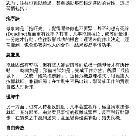
志向，往往也難以繞過，甚至撼動那些根深蒂固的習性。這些
習慣包括：
拖字訣
做事總是「拖吓先」，覺得遲些做也不要緊，甚至幻想有死線
(Deadline)反而更有效率？其實，凡事拖拖拉拉，或等到最後
一分鐘才行動，往往影響成功的機會；遲遲未能作出決定、經
常遲到，也會影響與他人的合作，結果容易事倍功半。
急驚風
拖延固然有弊病，但有些人卻習慣等到危機一觸即發才有所行
動——唸書如是，預備考試如是，完成工作亦然。所謂「兵臨
城下」，又或「臨急抱佛腳」。這種危機處理模式，很難讓人
按部就班、兼顧細節；在忙亂中容易出錯，學習或工作的質素
自然大打折扣。
慢郎中
另一方面，也有人持相反態度，凡事著重程序，極度講求按部
就班、充分部署。由於看見事情的複雜或艱巨，反而對行動卻
步，在猶豫之中感到迷失，甚至變得優柔寡斷，錯失良機。
自由奔放