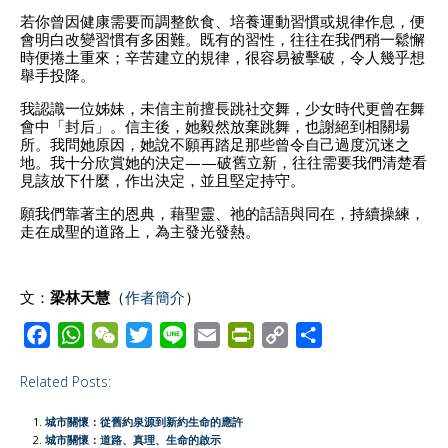
若你曾因健康需要而調整飲食、培養運動習慣或規律作息，便
會明白改變習慣有多困難。既有的習性，往往在我們稍一鬆懈
時便捲土重來；辛苦建立的規律，很容易被擊破，令人幾乎想
舉手投降。
我認識一位姊妹，未信主前擅長跳社交舞，少女時代更曾在舞
會中「封后」。信主後，她毅然放棄跳舞，也謝絕到相關場
所。我問她原因，她說不願再踏足那些曾令自己過度沉迷之
地。我十分欣賞她的決定——破舊立新，往往需要我們清楚看
見該放下什麼，作出決定，並且堅定持守。
願我們靠著主的恩典，藉聖靈、祂的話語與同在，持續操練，
走在成聖的道路上，為主發光發熱。
文：
梁林天慧
（
​​作者簡介
）
F
W
W
T
L
E
P
C
S
a
h
e
w
i
m
r
o
h
Related Posts:
c
a
C
i
n
a
i
p
a
e
t
h
t
e
i
n
y
r
城市關懷：從舊約泉源到新約生命的應許
b
s
a
t
l
t
L
e
城市關懷：道路、真理、生命的啟示