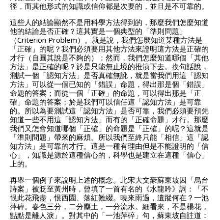
徑，而其他形式的知識或信仰都是次要的，並且是不可靠的。
這些人的結論顯然不是用科學方法得到的，那麼我們怎麼知道
他的結論是否正確？這其實是一個典型的「準則問題」
（Criterion Problem）。就是說，我們怎麼知道某種方法是
「正確」的呢？我們必須要用其他方法來證明這方法是正確的
才行（自圓其說是不夠的）；然而，我們怎麼知道哪個「其他
方法」是正確的呢？於是只能無止境的推演下去。換句話說，
測試一個「認知方法」是否真確無訛，就是當我們用這「認知
方法」可以從一個已知的「錯誤」命題，得出那是個「錯誤」
命題的答案；而從一個「正確」的命題，可以得出那是「正
確」命題的答案；於是我們可以信任這「認知方法」是可靠
的。所以為要測試這「認知方法」是否可靠，我們必須要預先
知道一些不用這「認知方法」而有的「正確命題」才行。那麼
我們又怎會知道哪個「正確」的命題是「正確」的呢？這就是
「準則問題」帶來的麻煩。所以我們至終只能「相信」這「認
知方法」是可靠的才行。這是一種有理由但是不能證明的「信
心」，知識是源於這種信心的，科學也是建立在這種「信心」
上的。
再舉一個例子來說明上述的概念。北宋大文豪蘇東坡因「烏台
詩案」被貶至黃州時，曾填了一首有名的《水龍吟》詞：「不
恨此花飛盡，恨西園、落紅難綴。曉來雨過，遺蹤何在？一池
萍碎。春色三分，二分塵土，一分流水。細看來，不是楊花，
點點是離人淚」。對其中的「一池萍碎」句，蘇東坡自註道：