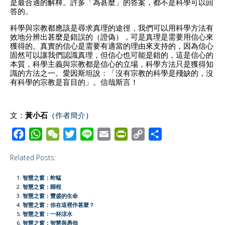
是最合適的解釋。許多「為甚麼」的答案，都不是科學可以回
答的。
科學與宗教都應該是尋求真理的途徑，我們可以用科學方法有
效地分辨出甚麼是錯誤的（證偽），可是真理是需要用信心來
獲得的。真實的信心是需要有適當的理由來支持的，因為信心
固然可以讓我們認識真理，但信心也可能是錯的，這是信心的
本質，科學主義與宗教都是信心的立場，科學方法只是獲得知
識的方法之一。愛因斯坦說：「沒有宗教的科學是殘缺的，沒
有科學的宗教是盲目的」。信哉斯言！
文：
黃小石
（
作者簡介
）
F
W
W
T
L
E
P
C
S
a
h
e
w
i
m
r
o
h
Related Posts:
c
a
C
i
n
a
i
p
a
e
t
h
t
e
i
n
y
r
智慧之窗：蚱蜢
b
s
a
t
l
t
L
e
智慧之窗：歸程
智慧之窗：豐盛的生命
o
A
t
e
F
i
智慧之窗：你在這裡作甚麼？
o
p
r
r
n
智慧之窗：一杯涼水
智慧之窗：智慧與愚拙