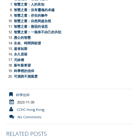
k
p
i
k
智慧之窗：人的良知
e
智慧之窗：沒有靈魂的卓越
智慧之窗：存在的條件
n
智慧之窗：自然與超自然
d
智慧之窗：善惡的省思
l
智慧之窗︰一個身不由己的共犯
愚公的智慧
y
生命、時間與盼望
逝者如斯
永久居留
兄妹倆
新年新希望
科學裡的信仰
可測與不測風雲
科學信仰
2023-11-30
CCHC Hong Kong
No Comments
RELATED POSTS