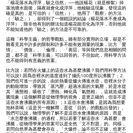
「楊花落水為浮萍，驗之信然」──他說楊花（就是柳絮）掉
落池塘水面後，隔夜就會化成浮萍，他檢驗這現象，發現這的
確是真的，是可信的（「信然」）。他用了「觀察」的方法
（「驗之」），卻得到了一個錯誤的結論（楊花落水不會成為
浮萍），除非他有別的辦法知道楊花能否化為浮萍，否則他就
不能知道他的「驗之」的方法是不可靠的。
這種「科學主義」的哲學觀點，雖有部分實用的立場，卻是不
難看見其中許多的限制和許多不能有效測量的現象，比方「愛
情」、「價值」、「倫理」、「善惡」等與我們息息相關的問
題，都不是「科學主義」可以回答的。不但如此，用科學方法
也不能得到有意義的答案。
比方說：若問在火爐上的這壺水為甚麼沸騰？我們用科學方法
可以說1.因爲壺裡水的溫度達到了攝氏100度所以沸騰了；2.
我們也可進一步的說，由於熱量從爐火傳進水壺，壺裡水分子
的動能增加，導致其「蒸汽壓」超過水面的大氣壓，於是水從
其「液態相」吸收了「潛熱」轉化爲「氣態相」，這就造成沸
騰現象（這個解釋是從物理學的視角，是更正確的，但並不是
這壺水會沸騰的所有原因）；3.這壺水會沸騰，是因為我想要
泡杯茶喝（這是另一種解釋，是從「目的」的觀點出發的）。
我們可以說，物理學的了解不是這壺水會沸騰的原因，而是
「水怎麼會沸騰」的過程，所以若要了解這壺水「為甚麼」會
沸騰，從物理學來的答案可以是全然「文不對題」的。同樣，
若問自然界為甚麼會存在，「大爆炸」論不但不正確，也更不